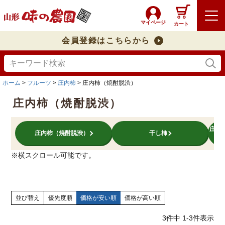
マイページ
カート
会員登録はこちらから
ホーム
フルーツ
庄内柿
庄内柿（焼酎脱渋）
庄内柿（焼酎脱渋）
庄内
庄内柿（焼酎脱渋）
干し柿
※横スクロール可能です。
並び替え
優先度順
価格が安い順
価格が高い順
3
件中
1
-
3
件表示