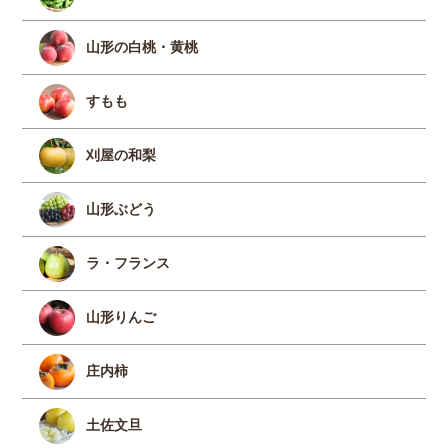
山形の白桃・黄桃
すもも
刈屋の和梨
山形ぶどう
ラ・フランス
山形りんご
庄内柿
土佐文旦