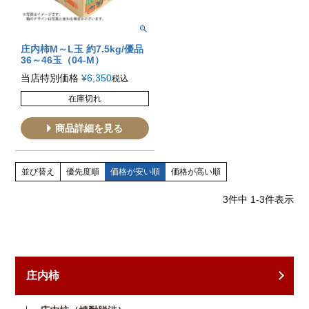
庄内柿M～L玉 約7.5kg/優品
36～46玉（04-M）
当店特別価格
¥
6,350
税込
在庫切れ
商品詳細を見る
並び替え
優先度順
価格が安い順
価格が高い順
3
件中
1
-
3
件表示
庄内柿