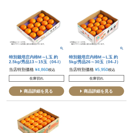
特別栽培庄内柿M～L玉 約
特別栽培庄内柿M～L玉 約
2.5kg/秀品13～15玉（04-I）
5kg/秀品26～30玉（04-J）
当店特別価格
¥
4,860
当店特別価格
¥
5,950
税込
税込
在庫切れ
在庫切れ
商品詳細を見る
商品詳細を見る