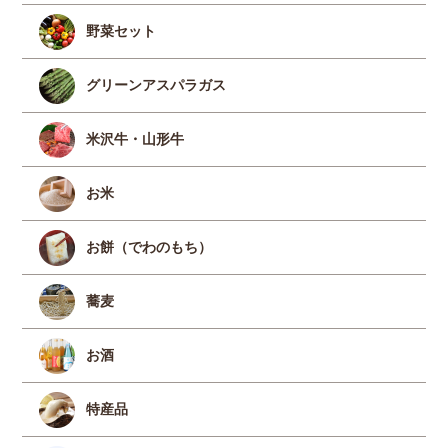
野菜セット
グリーンアスパラガス
米沢牛・山形牛
お米
お餅（でわのもち）
蕎麦
お酒
特産品