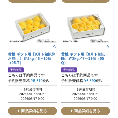
黄桃 ギフト用【8月下旬以降
黄桃 ギフト用【8月下旬以
お届け】 約2kg／6～10個
降】約3kg／7～13個（05-
（05-T）
Q）
予約商品
予約商品
こちらは予約商品です
こちらは予約商品です
予約販売価格
¥
5,810
予約販売価格
¥
6,890
税込
税込
予約受付期間
予約受付期間
2026/05/15 9:00
〜
2026/05/15 9:00
〜
2026/08/17 9:00
2026/08/17 9:00
商品詳細を見る
商品詳細を見る