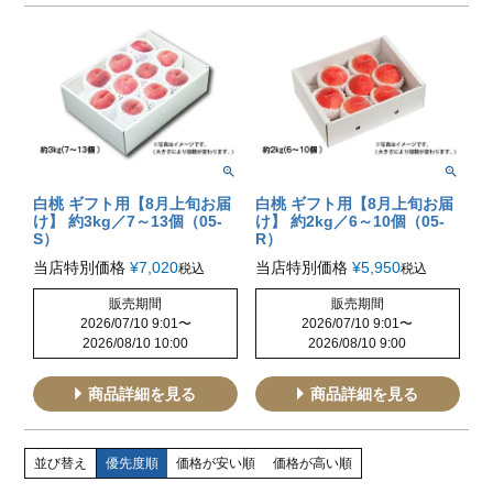
白桃 ギフト用【8月上旬お届
白桃 ギフト用【8月上旬お届
け】 約3kg／7～13個（05-
け】 約2kg／6～10個（05-
S）
R）
当店特別価格
¥
7,020
当店特別価格
¥
5,950
税込
税込
販売期間
販売期間
2026/07/10 9:01
〜
2026/07/10 9:01
〜
2026/08/10 10:00
2026/08/10 9:00
商品詳細を見る
商品詳細を見る
並び替え
優先度順
価格が安い順
価格が高い順