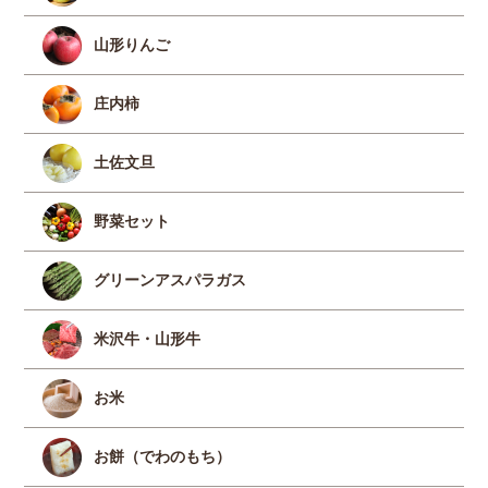
山形りんご
庄内柿
土佐文旦
野菜セット
グリーンアスパラガス
米沢牛・山形牛
お米
お餅（でわのもち）