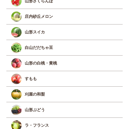
山形さくらんぼ
庄内砂丘メロン
山形スイカ
白山だだちゃ豆
山形の白桃・黄桃
すもも
刈屋の和梨
山形ぶどう
ラ・フランス