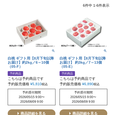
6
件中
1
-
6
件表示
白桃 ギフト用【8月下旬以降
白桃 ギフト用【8月下旬以降
お届け】約2kg／6～10個
お届け】 約3kg／7～13個
（05-F）
（05-E）
予約商品
予約商品
こちらは予約商品です
こちらは予約商品です
予約販売価格
¥
5,810
予約販売価格
¥
6,890
税込
税込
予約受付期間
予約受付期間
2026/05/15 9:00
〜
2026/05/15 9:00
〜
2026/08/09 9:00
2026/08/09 9:00
商品詳細を見る
商品詳細を見る