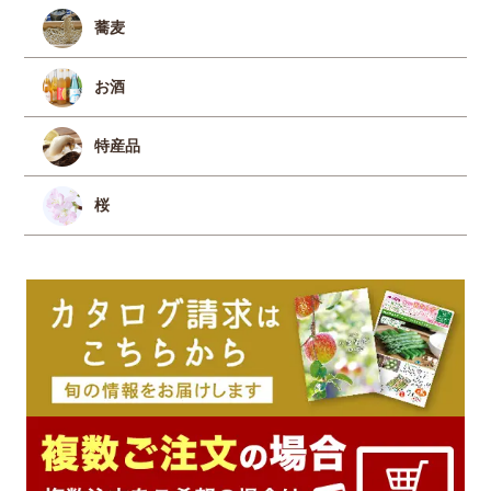
蕎麦
お酒
特産品
桜