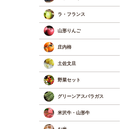
ラ・フランス
山形りんご
庄内柿
土佐文旦
野菜セット
グリーンアスパラガス
米沢牛・山形牛