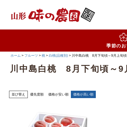
検索
季節のお
ホーム
フルーツ
桃
白桃(品種別)
川中島白桃 8月下旬頃～9月上旬頃
川中島白桃 8月下旬頃～9
並び替え
優先度順
価格が安い順
価格が高い順