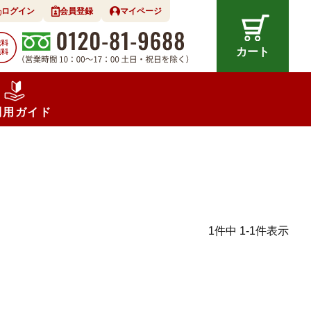
ログイン
会員登録
マイページ
カート
利用ガイド
1
件中
1
-
1
件表示