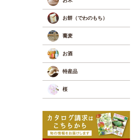
お米
お餅（でわのもち）
蕎麦
お酒
特産品
桜