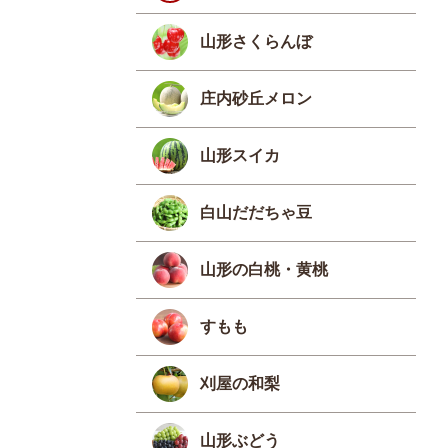
山形さくらんぼ
庄内砂丘メロン
山形スイカ
白山だだちゃ豆
山形の白桃・黄桃
すもも
刈屋の和梨
山形ぶどう