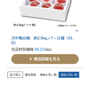
川中島白桃 約2.5kg／7～11個（51-
Q）
当店特別価格
¥
6,210
税込
商品詳細を見る
並び替え
優先度順
価格が安い順
価格が高い順