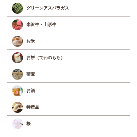
グリーンアスパラガス
米沢牛・山形牛
お米
お餅（でわのもち）
蕎麦
お酒
特産品
桜