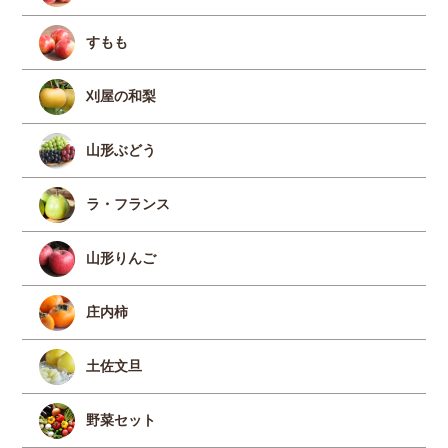
すもも
刈屋の和梨
山形ぶどう
ラ・フランス
山形りんご
庄内柿
土佐文旦
野菜セット