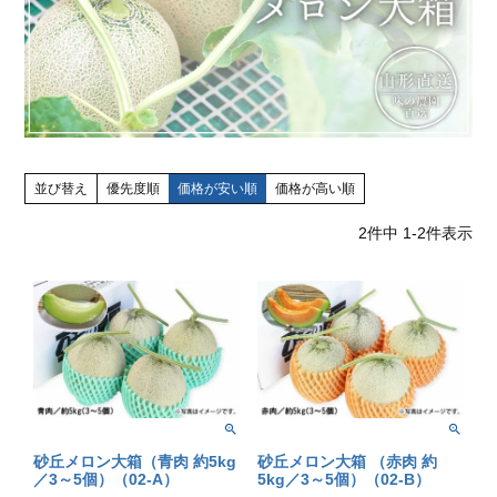
並び替え
優先度順
価格が安い順
価格が高い順
2
件中
1
-
2
件表示
砂丘メロン大箱（青肉 約5kg
砂丘メロン大箱 （赤肉 約
／3～5個）（02-A）
5kg／3～5個）（02-B）