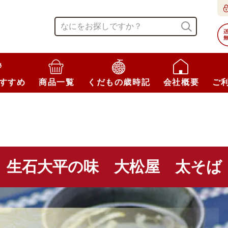
すすめ
商品一覧
くだもの歳時記
会社概要
ご
生石大平の味 大松屋 太そば