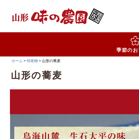
検索
季節のお
ホーム
特産物
山形の蕎麦
山形の蕎麦