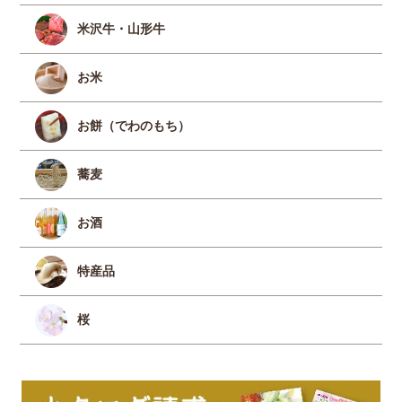
米沢牛・山形牛
お米
お餅（でわのもち）
蕎麦
お酒
特産品
桜