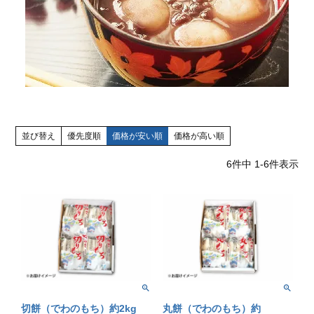
並び替え
優先度順
価格が安い順
価格が高い順
6
件中
1
-
6
件表示
切餅（でわのもち）約2kg
丸餅（でわのもち）約