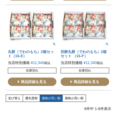
丸餅（でわのもち）2箱セッ
切餅丸餅（でわのもち）2箱
ト（16-E）
セット （16-F）
当店特別価格
¥
11,340
当店特別価格
¥
11,340
税込
税込
在庫切れ
在庫切れ
商品詳細を見る
商品詳細を見る
並び替え
優先度順
価格が安い順
価格が高い順
6
件中
1
-
6
件表示