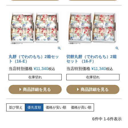
丸餅（でわのもち）2箱セッ
切餅丸餅（でわのもち）2箱
ト（16-E）
セット （16-F）
当店特別価格
¥
11,340
当店特別価格
¥
11,340
税込
税込
在庫切れ
在庫切れ
商品詳細を見る
商品詳細を見る
並び替え
優先度順
価格が安い順
価格が高い順
6
件中
1
-
6
件表示