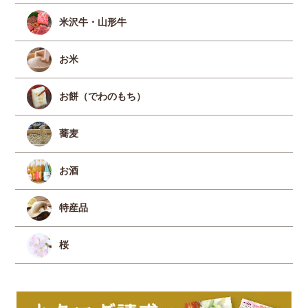
米沢牛・山形牛
お米
お餅（でわのもち）
蕎麦
お酒
特産品
桜