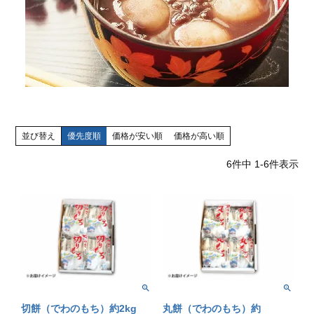
並び替え
優先度順
価格が安い順
価格が高い順
6
件中
1
-
6
件表示
切餅（でわのもち）約2kg
丸餅（でわのもち）約