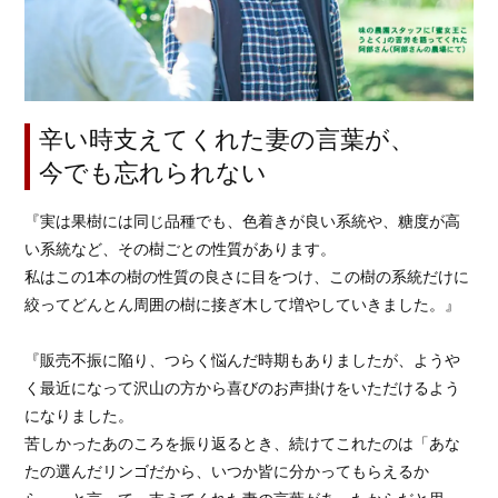
辛い時支えてくれた妻の言葉が、
今でも忘れられない
『実は果樹には同じ品種でも、色着きが良い系統や、糖度が高
い系統など、その樹ごとの性質があります。
私はこの1本の樹の性質の良さに目をつけ、この樹の系統だけに
絞ってどんとん周囲の樹に接ぎ木して増やしていきました。』
『販売不振に陥り、つらく悩んだ時期もありましたが、ようや
く最近になって沢山の方から喜びのお声掛けをいただけるよう
になりました。
苦しかったあのころを振り返るとき、続けてこれたのは「あな
たの選んだリンゴだから、いつか皆に分かってもらえるか