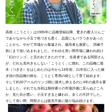
高徳（こうとく）は1985年に品種登録以降、驚きの蜜入りんご
でありながら小玉で色づきも悪く、品質にもバラつきがあった
ことから、やがて市場から敬遠され、栽培者も激変し、消滅寸
前にまで追い込まれました。それゆえ長い間市場に嫌われ続け
「幻のリンゴ」と言われてきたのです。 生産者である阿部さん
が、だれも見向きもしない「こうとく」に惚れ、この品種に接
木（つぎき）をはじめたのは今から14年前。21年目に入った稼
ぎ頭の別品種の樹を、こうとく専用の樹として育て始めます。
そして約30アールのリンゴ樹に接木し終えるのに4年の歳月を要
しました。それでも当初は期待通りの市場評価に至らぬどころ
か、見た目が悪い、小玉すぎると嫌われ、全くの不評でした。
そして長い間、阿部さんは販売不振に陥り悩み続けます。