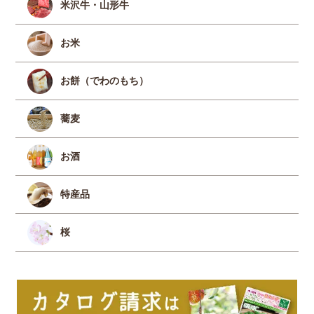
米沢牛・山形牛
お米
お餅（でわのもち）
蕎麦
お酒
特産品
桜