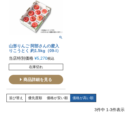
山形りんご 阿部さんの蜜入
りこうとく 約1.5kg（09-I）
当店特別価格
¥
5,270
税込
在庫切れ
商品詳細を見る
並び替え
優先度順
価格が安い順
価格が高い順
3
件中
1
-
3
件表示