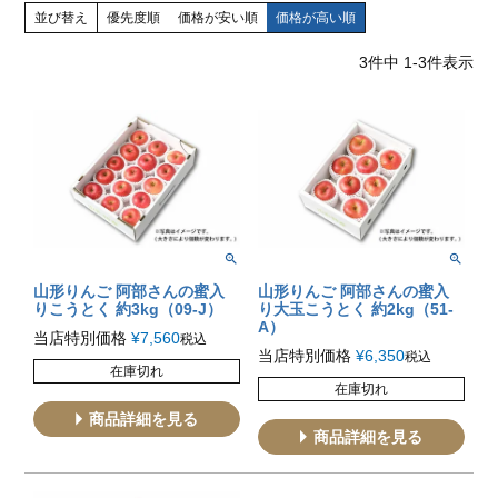
並び替え
優先度順
価格が安い順
価格が高い順
3
件中
1
-
3
件表示
山形りんご 阿部さんの蜜入
山形りんご 阿部さんの蜜入
りこうとく 約3kg（09-J）
り大玉こうとく 約2kg（51-
A）
当店特別価格
¥
7,560
税込
当店特別価格
¥
6,350
税込
在庫切れ
在庫切れ
商品詳細を見る
商品詳細を見る