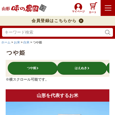
マイページ
カート
会員登録はこちらから
ホーム
お米
白米
つや姫
つや姫
つや姫
はえぬき
※横スクロール可能です。
山形を代表するお米