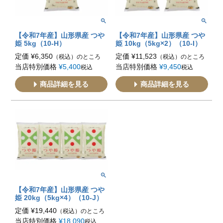
【令和7年産】山形県産 つや
【令和7年産】山形県産 つや
姫 5kg（10-H）
姫 10kg（5kg×2）（10-I）
定価
¥
6,350
定価
¥
11,523
（税込）のところ
（税込）のところ
当店特別価格
¥
5,400
当店特別価格
¥
9,450
税込
税込
商品詳細を見る
商品詳細を見る
【令和7年産】山形県産 つや
姫 20kg（5kg×4）（10-J）
定価
¥
19,440
（税込）のところ
当店特別価格
¥
18,090
税込