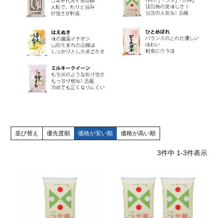
並び替え
優先度順
価格が安い順
価格が高い順
3
件中
1
-
3
件表示