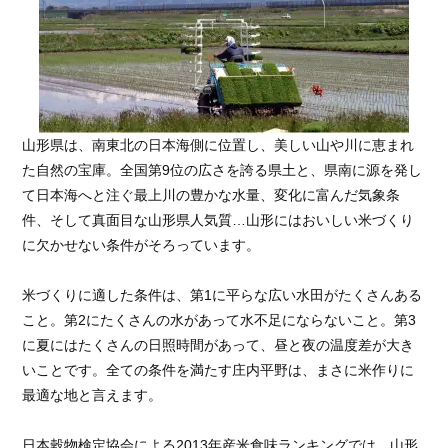
山形県は、南東北の日本海側に位置し、美しい山や川に恵まれ
た自然の宝庫。全国第9位の広さを誇る県土と、県南に源を発し
て日本海へと注ぐ最上川の豊かな水量、変化に富んだ気象条
件、そして真面目な山形県人気質…山形にはおいしい米づくり
に欠かせない条件がそろっています。
米づくりに適した条件は、第1に平らな広い水田がたくさんある
こと。第2にたくさんの水があって水不足にならないこと。第3
に夏にはたくさんの日照時間があって、昼と夜の温度差が大き
いことです。全ての条件を満たす庄内平野は、まさに米作りに
最適な地と言えます。
日本穀物検定協会による2013年産米食味ランキングでは、山形