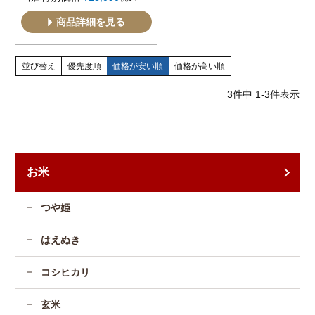
商品詳細を見る
並び替え
優先度順
価格が安い順
価格が高い順
3
件中
1
-
3
件表示
お米
つや姫
はえぬき
コシヒカリ
玄米