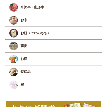
米沢牛・山形牛
お米
お餅（でわのもち）
蕎麦
お酒
特産品
桜