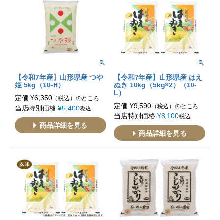
【令和7年産】山形県産 つや
【令和7年産】山形県産 はえ
姫 5kg（10-H）
ぬき 10kg（5kg×2）（10-
L）
定価
¥
6,350
（税込）のところ
定価
¥
9,590
（税込）のところ
当店特別価格
¥
5,400
税込
当店特別価格
¥
8,100
税込
商品詳細を見る
商品詳細を見る