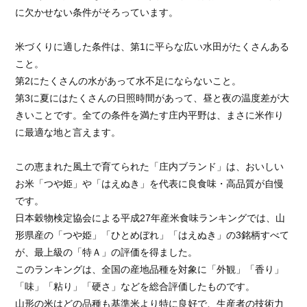
に欠かせない条件がそろっています。
米づくりに適した条件は、第1に平らな広い水田がたくさんある
こと。
第2にたくさんの水があって水不足にならないこと。
第3に夏にはたくさんの日照時間があって、昼と夜の温度差が大
きいことです。全ての条件を満たす庄内平野は、まさに米作り
に最適な地と言えます。
この恵まれた風土で育てられた「庄内ブランド」は、おいしい
お米「つや姫」や「はえぬき」を代表に良食味・高品質が自慢
です。
日本穀物検定協会による平成27年産米食味ランキングでは、山
形県産の「つや姫」「ひとめぼれ」「はえぬき」の3銘柄すべて
が、最上級の「特Ａ」の評価を得ました。
このランキングは、全国の産地品種を対象に「外観」「香り」
「味」「粘り」「硬さ」などを総合評価したものです。
山形の米はどの品種も基準米より特に良好で、生産者の技術力