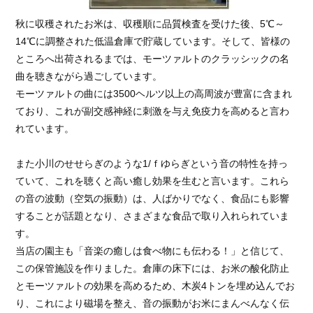
秋に収穫されたお米は、収穫順に品質検査を受けた後、5℃～
14℃に調整された低温倉庫で貯蔵しています。そして、皆様の
ところへ出荷されるまでは、モーツァルトのクラッシックの名
曲を聴きながら過ごしています。
モーツァルトの曲には3500ヘルツ以上の高周波が豊富に含まれ
ており、これが副交感神経に刺激を与え免疫力を高めると言わ
れています。
また小川のせせらぎのような1/ｆゆらぎという音の特性を持っ
ていて、これを聴くと高い癒し効果を生むと言います。これら
の音の波動（空気の振動）は、人ばかりでなく、食品にも影響
することが話題となり、さまざまな食品で取り入れられていま
す。
当店の園主も「音楽の癒しは食べ物にも伝わる！」と信じて、
この保管施設を作りました。倉庫の床下には、お米の酸化防止
とモーツァルトの効果を高めるため、木炭4トンを埋め込んでお
り、これにより磁場を整え、音の振動がお米にまんべんなく伝