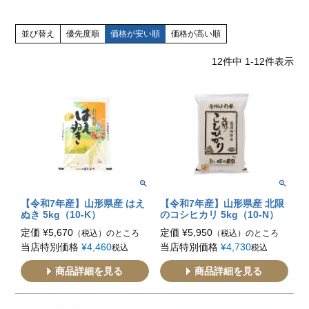
並び替え
優先度順
価格が安い順
価格が高い順
12
件中
1
-
12
件表示
【令和7年産】山形県産 はえ
【令和7年産】山形県産 北限
ぬき 5kg（10-K）
のコシヒカリ 5kg（10-N）
定価
¥
5,670
定価
¥
5,950
（税込）のところ
（税込）のところ
当店特別価格
¥
4,460
当店特別価格
¥
4,730
税込
税込
商品詳細を見る
商品詳細を見る