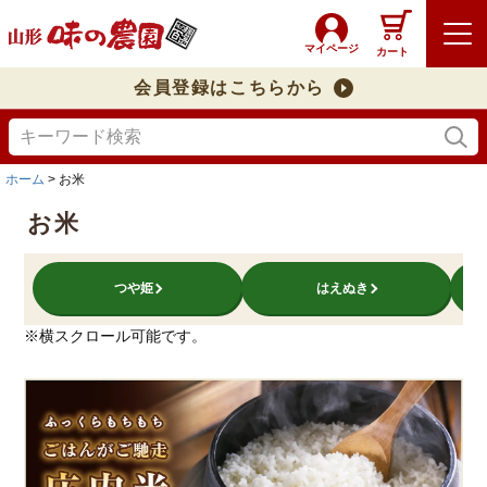
マイページ
カート
会員登録はこちらから
ホーム
お米
お米
つや姫
はえぬき
※横スクロール可能です。