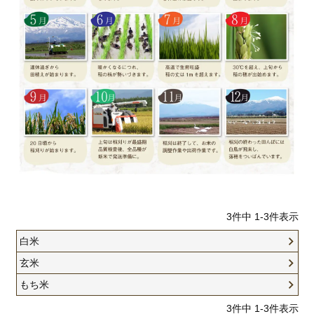
3
件中
1
-
3
件表示
白米
玄米
もち米
3
件中
1
-
3
件表示