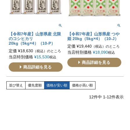
【令和7年産】山形県産 北限
【令和7年産】山形県産 つや
のコシヒカリ
姫 20kg（5kg×4）（10-J）
20kg（5kg×4）（10-P）
定価
¥
19,440
（税込）のところ
定価
¥
18,630
（税込）のところ
当店特別価格
¥
18,090
税込
当店特別価格
¥
15,530
税込
商品詳細を見る
商品詳細を見る
並び替え
優先度順
価格が安い順
価格が高い順
12
件中
1
-
12
件表示