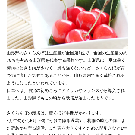
山形県のさくらんぼは生産量が全国第1位で、全国の生産量の約
75％を占める山形県を代表する果物です。山形県は、夏は暑く
梅雨のときも雨が少なく、風も強くないなど、さくらんぼが育
つのに適した気候であることから、山形県内で多く栽培される
ようになったといわれています。
日本へは、明治の初めころにアメリカやフランスから導入され
ました。山形県でもこの頃から栽培が始まったようです。
さくらんぼの栽培は、驚くほど手間がかかります。
4月中旬から5月上旬にかけて降る遅霜や、梅雨の時期の雨、ま
た野鳥から守る設備、また実を大きくするための間引きなど1年