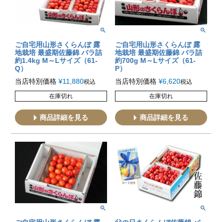
ご自宅用山形さくらんぼ 露
ご自宅用山形さくらんぼ 露
地栽培 最盛期佐藤錦 バラ詰
地栽培 最盛期佐藤錦 バラ詰
約1.4kg M～Lサイズ（61-
約700g M～Lサイズ（61-
Q）
P）
当店特別価格
¥
11,880
当店特別価格
¥
6,620
税込
税込
在庫切れ
在庫切れ
商品詳細を見る
商品詳細を見る