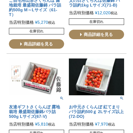
ご自宅用山形さくらんぼ 露
父の日さくらんぼ佐藤錦 バ
地栽培 最盛期佐藤錦 バラ詰
ラ詰約1kg Lサイズ(71-B)
約500g M～Lサイズ（61-
当店特別価格
¥
12,020
税込
T）
在庫切れ
当店特別価格
¥
5,270
税込
在庫切れ
商品詳細を見る
商品詳細を見る
友達ギフトさくらんぼ 露地
お中元さくらんぼ 紅てまり
栽培 最盛期佐藤錦バラ詰
バラ詰約500ｇ 2Lサイズ以上
500g Lサイズ(67-V)
(72-DO)
当店特別価格
¥
5,810
当店特別価格
¥
7,970
税込
税込