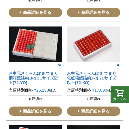
在庫切れ
在庫切れ
商品詳細を見る
商品詳細を見る
お中元さくらんぼ 紅てまり
お中元さくらんぼ 紅てまり
桐箱鏡詰約1kg 2Lサイズ以
化粧箱鏡詰約1kg 2Lサイズ
上(72-YO)
以上(72-XO)
当店特別価格
¥
26,190
当店特別価格
¥
17,690
税込
税込
在庫切れ
在庫切れ
カートへ
商品詳細を見る
商品詳細を見る