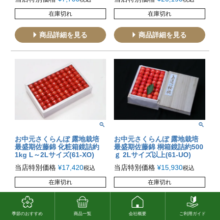
在庫切れ
在庫切れ
商品詳細を見る
商品詳細を見る
お中元さくらんぼ 露地栽培
お中元さくらんぼ 露地栽培
最盛期佐藤錦 化粧箱鏡詰約
最盛期佐藤錦 桐箱鏡詰約500
1kg L～2Lサイズ(61-XO)
ｇ 2Lサイズ以上(61-UO)
当店特別価格
¥
17,420
当店特別価格
¥
15,930
税込
税込
在庫切れ
在庫切れ
商品詳細を見る
商品詳細を見る
季節のおすすめ
商品一覧
会社概要
ご利用ガイド