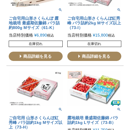
ご自宅用山形さくらんぼ 露
ご自宅用山形さくらんぼ紅秀
地栽培 最盛期佐藤錦 バラ詰
峰 バラ詰約2kg Mサイズ以上
約800g Mサイズ（61-K）
（73-I）
当店特別価格
¥
6,890
当店特別価格
¥
15,800
税込
税込
在庫切れ
在庫切れ
商品詳細を見る
商品詳細を見る
ご自宅用 山形さくらんぼ紅
露地栽培 最盛期佐藤錦 バラ
秀峰 バラ詰約1kg Mサイズ以
詰約1kg Lサイズ（73-B）
上（73-H）
当店特別価格
¥
11,750