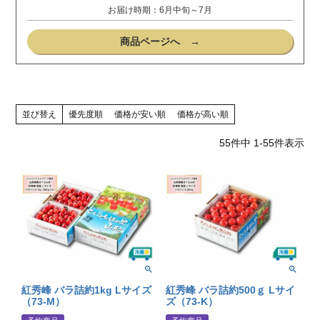
お届け時期：6月中旬～7月
商品ページへ →
並び替え
優先度順
価格が安い順
価格が高い順
55
件中
1
-
55
件表示
紅秀峰 バラ詰約1kg Lサイズ
紅秀峰 バラ詰約500ｇ Lサイ
（73-M）
ズ（73-K）