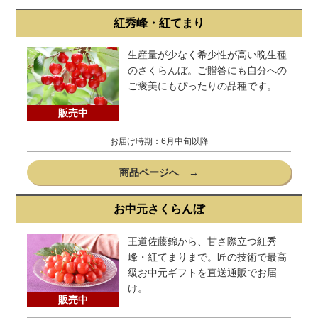
紅秀峰・紅てまり
生産量が少なく希少性が高い晩生種
のさくらんぼ。ご贈答にも自分への
ご褒美にもぴったりの品種です。
販売中
お届け時期：6月中旬以降
商品ページへ →
お中元さくらんぼ
王道佐藤錦から、甘さ際立つ紅秀
峰・紅てまりまで。匠の技術で最高
級お中元ギフトを直送通販でお届
け。
販売中