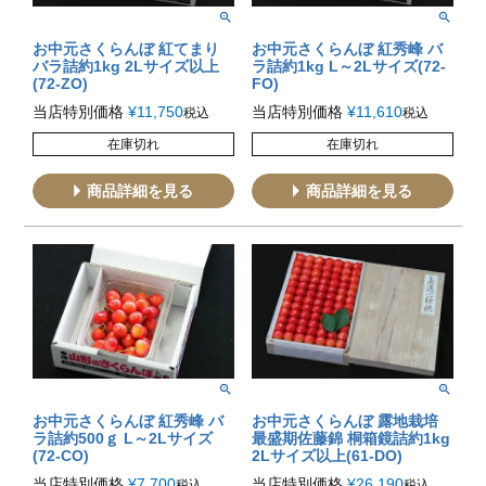
お中元さくらんぼ 紅てまり
お中元さくらんぼ 紅秀峰 バ
バラ詰約1kg 2Lサイズ以上
ラ詰約1kg L～2Lサイズ(72-
(72-ZO)
FO)
当店特別価格
¥
11,750
当店特別価格
¥
11,610
税込
税込
在庫切れ
在庫切れ
商品詳細を見る
商品詳細を見る
お中元さくらんぼ 紅秀峰 バ
お中元さくらんぼ 露地栽培
ラ詰約500ｇ L～2Lサイズ
最盛期佐藤錦 桐箱鏡詰約1kg
(72-CO)
2Lサイズ以上(61-DO)
当店特別価格
¥
7,700
当店特別価格
¥
26,190
税込
税込