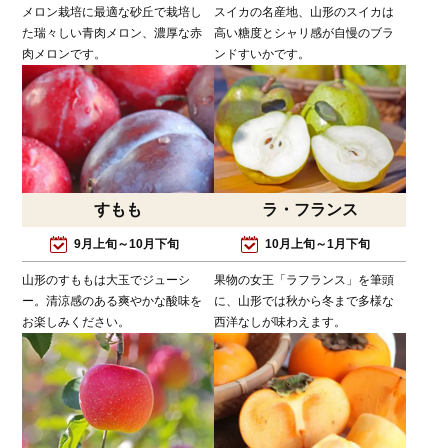
メロン栽培に最適な砂丘で栽培し
スイカの名産地、山形のスイカは
た瑞々しい青肉メロン、濃厚な赤
高い糖度とシャリ感が自慢のブラ
肉メロンです。
ンドすいかです。
すもも
ラ・フランス
9月上旬～10月下旬
10月上旬～1月下旬
山形のすももは大玉でジューシ
果物の女王「ラフランス」を筆頭
ー。清涼感のある爽やかな酸味を
に、山形では秋から冬まで多様な
お楽しみください。
西洋なしが味わえます。