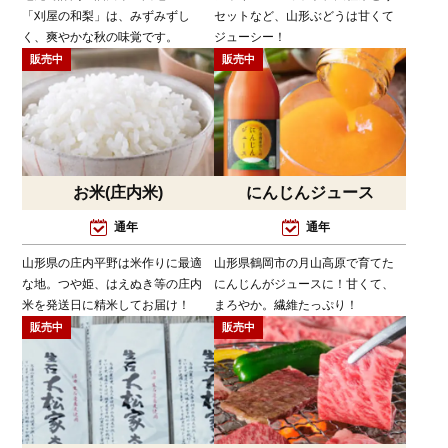
「刈屋の和梨」は、みずみずし
セットなど、山形ぶどうは甘くて
く、爽やかな秋の味覚です。
ジューシー！
販売中
販売中
お米(庄内米)
にんじんジュース
通年
通年
山形県の庄内平野は米作りに最適
山形県鶴岡市の月山高原で育てた
な地。つや姫、はえぬき等の庄内
にんじんがジュースに！甘くて、
米を発送日に精米してお届け！
まろやか。繊維たっぷり！
販売中
販売中