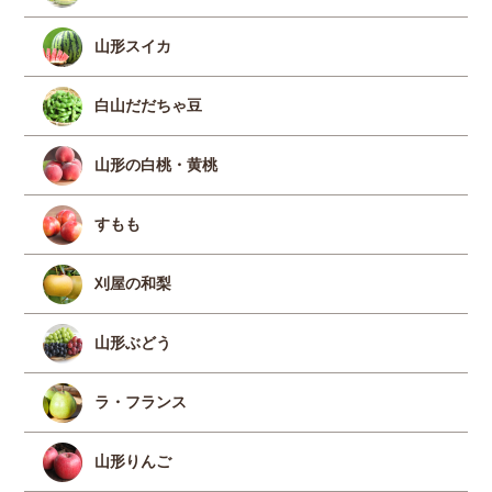
山形スイカ
白山だだちゃ豆
山形の白桃・黄桃
すもも
刈屋の和梨
山形ぶどう
ラ・フランス
山形りんご