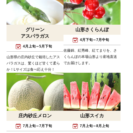
グリーン
山形さくらんぼ
アスパラガス
4月下旬～7月中旬
4月上旬～5月下旬
佐藤錦、紅秀峰、紅てまりを、さ
くらんぼの本場山形より産地直送
山形県の庄内砂丘で栽培したアス
でお届けします。
パラガスは、驚くほど甘くて柔ら
か！Lサイズは食べ応え十分！
庄内砂丘メロン
山形スイカ
7月上旬～7月下旬
7月上旬～8月上旬