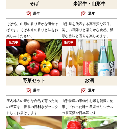
そば
米沢牛・山形牛
通年
通年
そば処、山形の香り豊かな田舎そ
山形県を代表する高品質な和牛。
ばです。そば本来の香りと味をお
美しい霜降りと柔らかな食感、濃
楽しみください。
厚な旨味と香りを楽しめます。
販売中
販売中
野菜セット
お酒
通年
通年
庄内地方の豊かな自然で育った旬
山形特産の果物やお米を贅沢に使
の野菜を、青果の目利きがセレク
用して作った味の農園オリジナル
トしてお届けします。
の果実酒や日本酒です。