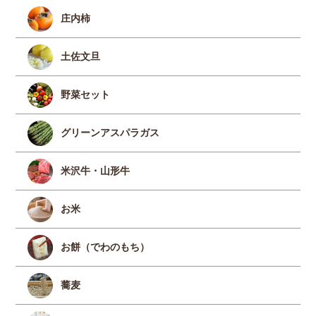
庄内柿
土佐文旦
野菜セット
グリーンアスパラガス
米沢牛・山形牛
お米
お餅（でわのもち）
蕎麦