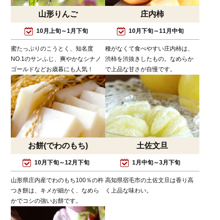
山形りんご
庄内柿
10月上旬～1月下旬
10月下旬～11月中旬
蜜たっぷりのこうとく、知名度
種がなくて食べやすい庄内柿は、
NO.1のサンふじ、爽やかなシナノ
渋柿を渋抜きしたもの。なめらか
ゴールドなどお歳暮にも人気！
で上品な甘さが自慢です。
お餅(でわのもち)
土佐文旦
10月下旬～12月下旬
1月中旬～3月下旬
山形県庄内産でわのもち100％の杵
高知県宿毛市の土佐文旦は香り高
つき餅は、キメが細かく、なめら
く上品な味わい。
かでコシの強いお餅です。