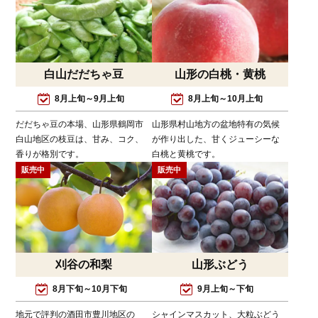
白山だだちゃ豆
山形の白桃・黄桃
8月上旬～9月上旬
8月上旬～10月上旬
だだちゃ豆の本場、山形県鶴岡市
山形県村山地方の盆地特有の気候
白山地区の枝豆は、甘み、コク、
が作り出した、甘くジューシーな
香りが格別です。
白桃と黄桃です。
販売中
販売中
刈谷の和梨
山形ぶどう
8月下旬～10月下旬
9月上旬～下旬
地元で評判の酒田市豊川地区の
シャインマスカット、大粒ぶどう