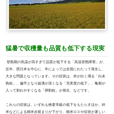
猛暑で収穫量も品質も低下する現実
登熟期の気温が高すぎて品質が低下する「高温登熟障害」が、
近年、西日本を中心に、年によっては全国にわたって発生し、
大きな問題となっています。その症状は、米が白く濁る「白未
熟粒」、偏平となり縦溝が深くなる「充実度の低下」、亀裂が
入って割れやすくなる「胴割粒」が発生、などです。
これらの症状は、いずれも検査等級の低下をもたらすほか、砕
米などによる精米歩留まりが下がり、精米ロスや症状が著しい