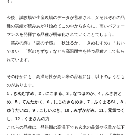
す。
今後、試験場や生産現場のデータが蓄積され、又それぞれの品
種の実績が積みあがり始めてこの中からさらに、高いパフォー
マンスを発揮する品種が明確化されていくことでしょう。
「笑みの絆」「恋の予感」「秋はるか」「きぬむすめ」「おい
でまい」「彩のきずな」なども高温耐性を持つ品種として知ら
れています。
そのほかにも、高温耐性が高い米の品種には、以下のようなも
のがあります。
1
，きぬむすめ、2，にこまる、3，なつほのか、4，ふさおと
め、5，てんたかく、6，にじのきらめき、7，ふくまるSL、8，
ゆうだい21、9，こしいぶき、10，みずかがみ、11，元気つく
し、12，くまさんの力
これらの品種は、登熟期の高温下でも玄米の品質や収量が低下