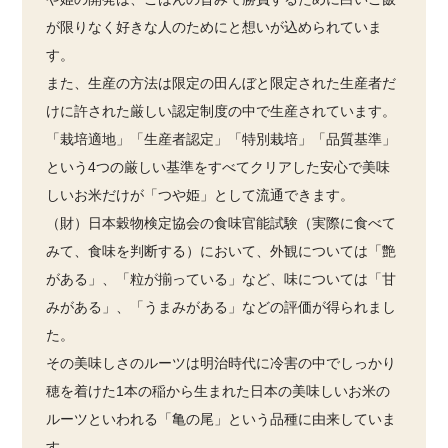
が限りなく好きな人のためにと想いが込められていま
す。
また、生産の方法は限定の田んぼと限定された生産者だ
けに許された厳しい認定制度の中で生産されています。
「栽培適地」「生産者認定」「特別栽培」「品質基準」
という4つの厳しい基準をすべてクリアした安心で美味
しいお米だけが「つや姫」として流通できます。
（財）日本穀物検定協会の食味官能試験（実際に食べて
みて、食味を判断する）において、外観については「艶
がある」、「粒が揃っている」など、味については「甘
みがある」、「うまみがある」などの評価が得られまし
た。
その美味しさのルーツは明治時代に冷害の中でしっかり
穂を着けた1本の稲から生まれた日本の美味しいお米の
ルーツといわれる「亀の尾」という品種に由来していま
す。