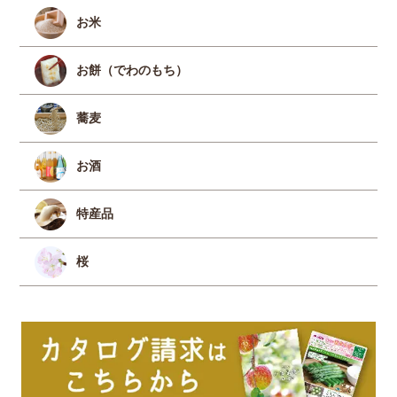
お米
お餅（でわのもち）
蕎麦
お酒
特産品
桜