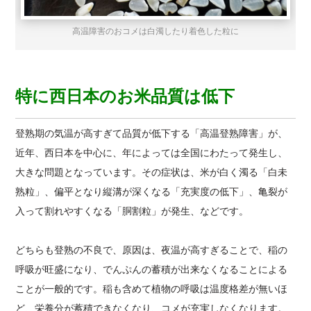
高温障害のおコメは白濁したり着色した粒に
特に西日本のお米品質は低下
登熟期の気温が高すぎて品質が低下する「高温登熟障害」が、
近年、西日本を中心に、年によっては全国にわたって発生し、
大きな問題となっています。その症状は、米が白く濁る「白未
熟粒」、偏平となり縦溝が深くなる「充実度の低下」、亀裂が
入って割れやすくなる「胴割粒」が発生、などです。
どちらも登熟の不良で、原因は、夜温が高すぎることで、稲の
呼吸が旺盛になり、でんぷんの蓄積が出来なくなることによる
ことが一般的です。稲も含めて植物の呼吸は温度格差が無いほ
ど、栄養分が蓄積できなくなり、コメが充実しなくなります。