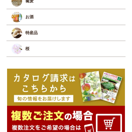
蕎麦
お酒
特産品
桜