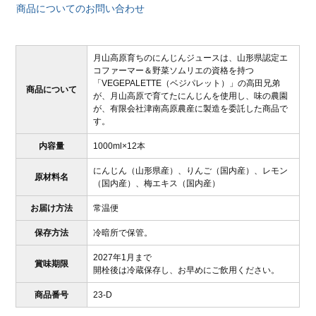
商品についてのお問い合わせ
月山高原育ちのにんじんジュースは、山形県認定エ
コファーマー＆野菜ソムリエの資格を持つ
「VEGEPALETTE（ベジパレット）」の高田兄弟
商品について
が、月山高原で育てたにんじんを使用し、味の農園
が、有限会社津南高原農産に製造を委託した商品で
す。
内容量
1000ml×12本
にんじん（山形県産）、りんご（国内産）、レモン
原材料名
（国内産）、梅エキス（国内産）
お届け方法
常温便
保存方法
冷暗所で保管。
2027年1月まで
賞味期限
開栓後は冷蔵保存し、お早めにご飲用ください。
商品番号
23-D