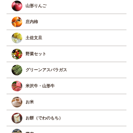
山形りんご
庄内柿
土佐文旦
野菜セット
グリーンアスパラガス
米沢牛・山形牛
お米
お餅（でわのもち）