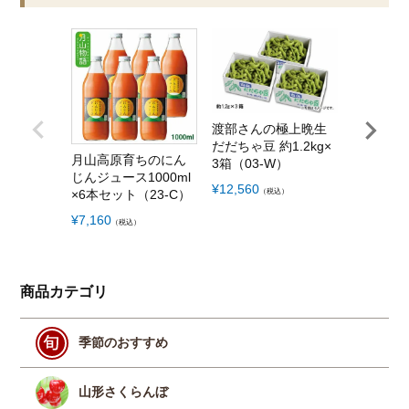
渡部さんの極上晩生
月山高原
だだちゃ豆 約1.2kg×
じんジュー
月山高原育ちのにん
3箱（03-W）
12本セッ
じんジュース1000ml
¥
12,560
¥
6,750
（税込）
（税
×6本セット（23-C）
¥
7,160
（税込）
商品カテゴリ
季節のおすすめ
山形さくらんぼ