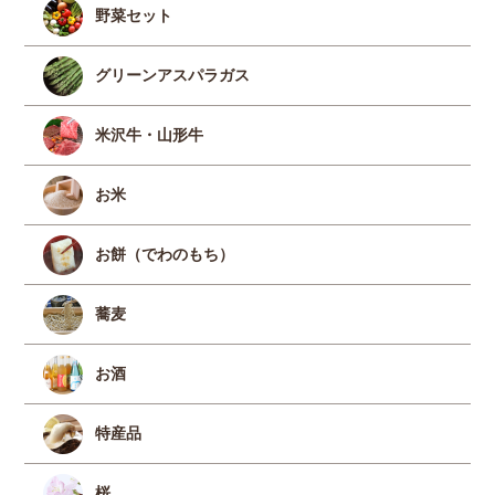
野菜セット
グリーンアスパラガス
米沢牛・山形牛
お米
お餅（でわのもち）
蕎麦
お酒
特産品
桜