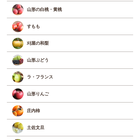
山形の白桃・黄桃
すもも
刈屋の和梨
山形ぶどう
ラ・フランス
山形りんご
庄内柿
土佐文旦