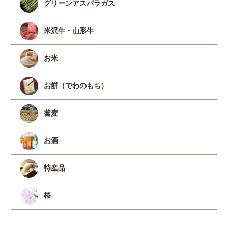
グリーンアスパラガス
米沢牛・山形牛
お米
お餅（でわのもち）
蕎麦
お酒
特産品
桜