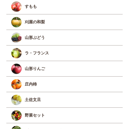
すもも
刈屋の和梨
山形ぶどう
ラ・フランス
山形りんご
庄内柿
土佐文旦
野菜セット