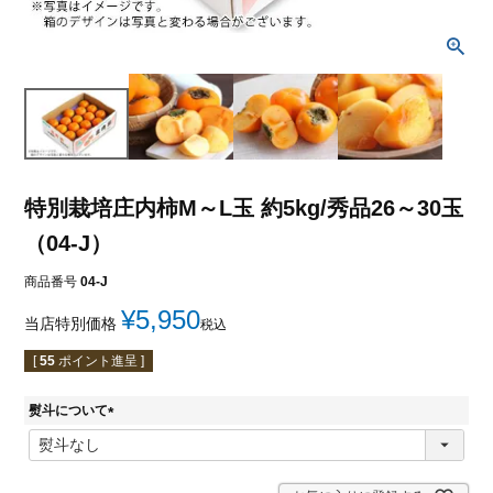
特別栽培庄内柿M～L玉 約5kg/秀品26～30玉
（04-J）
商品番号
04-J
¥
5,950
当店特別価格
税込
[
55
ポイント進呈 ]
熨斗について
(
必
須