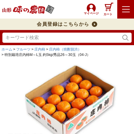
マイページ
カート
会員登録はこちらから
ホーム
フルーツ
庄内柿
庄内柿（焼酎脱渋）
特別栽培庄内柿M～L玉 約5kg/秀品26～30玉（04-J）