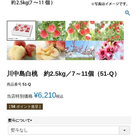
川中島白桃 約2.5kg／7～11個（51-Q）
商品番号
51-Q
¥
6,210
当店特別価格
税込
[
58
ポイント進呈 ]
熨斗について
(
必