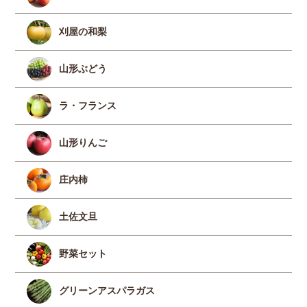
刈屋の和梨
山形ぶどう
ラ・フランス
山形りんご
庄内柿
土佐文旦
野菜セット
グリーンアスパラガス