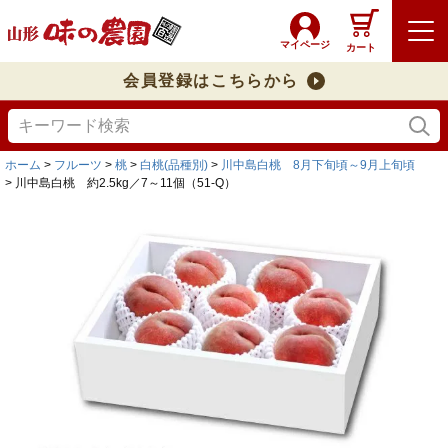
マイページ
カート
会員登録はこちらから
ホーム
フルーツ
桃
白桃(品種別)
川中島白桃 8月下旬頃～9月上旬頃
川中島白桃 約2.5kg／7～11個（51-Q）