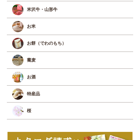
米沢牛・山形牛
お米
お餅（でわのもち）
蕎麦
お酒
特産品
桜