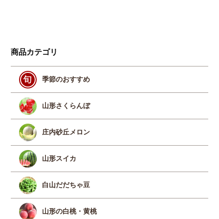
¥
7,160
（税
商品カテゴリ
季節のおすすめ
山形さくらんぼ
庄内砂丘メロン
山形スイカ
白山だだちゃ豆
山形の白桃・黄桃