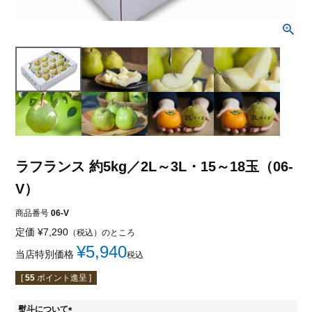
ラフランス 約5kg／2L～3L・15～18玉（06-
V）
商品番号
06-V
定価
¥
7,290
（税込）のところ
¥
5,940
当店特別価格
税込
[
55
ポイント進呈 ]
熨斗について