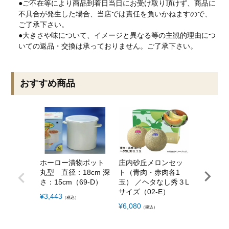
●ご不在等により商品到着日当日にお受け取り頂けず、商品に
不具合が発生した場合、当店では責任を負いかねますので、
ご了承下さい。
●大きさや味について、イメージと異なる等の主観的理由につ
いての返品・交換は承っておりません。ご了承下さい。
おすすめ商品
ホーロー漬物ポット
庄内砂丘メロンセッ
丸型 直径：18cm 深
ト（青肉・赤肉各1
【訳あり
さ：15cm（69-D）
玉） ／ヘタなし秀３L
味期限間
サイズ（02-E）
¥
3,443
（税込）
で）】月
¥
6,080
（税込）
のにんじ
50ml×2
1-F）