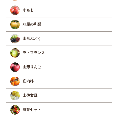
すもも
刈屋の和梨
山形ぶどう
ラ・フランス
山形りんご
庄内柿
土佐文旦
野菜セット