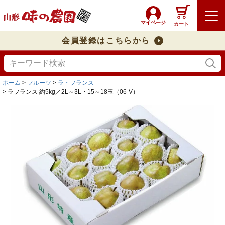
マイページ
カート
会員登録はこちらから
ホーム
フルーツ
ラ・フランス
ラフランス 約5kg／2L～3L・15～18玉（06-V）