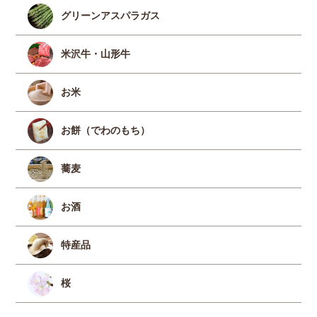
グリーンアスパラガス
米沢牛・山形牛
お米
お餅（でわのもち）
蕎麦
お酒
特産品
桜