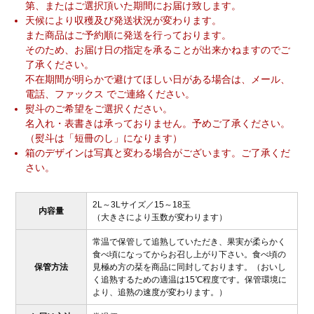
第、またはご選択頂いた期間にお届け致します。
天候により収穫及び発送状況が変わります。
また商品はご予約順に発送を行っております。
そのため、お届け日の指定を承ることが出来かねますのでご
了承ください。
不在期間が明らかで避けてほしい日がある場合は、メール、
電話、ファックス でご連絡ください。
熨斗のご希望をご選択ください。
名入れ・表書きは承っておりません。予めご了承ください。
（熨斗は「短冊のし」になります）
箱のデザインは写真と変わる場合がございます。ご了承くだ
さい。
2L～3Lサイズ／15～18玉
内容量
（大きさにより玉数が変わります）
常温で保管して追熟していただき、果実が柔らかく
食べ頃になってからお召し上がり下さい。食べ頃の
保管方法
見極め方の栞を商品に同封しております。（おいし
く追熟するための適温は15℃程度です。保管環境に
より、追熟の速度が変わります。）