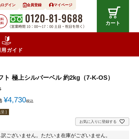
ログイン
会員登録
マイページ
カート
利用ガイド
ト 極上シルバーベル 約2kg（7-K-OS）
S
¥
4,730
格
税込
呈 ]
お気に入りに登録する
し訳ございません。ただいま在庫がございません。