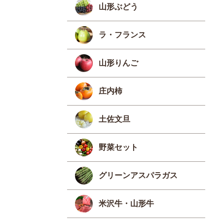
山形ぶどう
ラ・フランス
山形りんご
庄内柿
土佐文旦
野菜セット
グリーンアスパラガス
米沢牛・山形牛