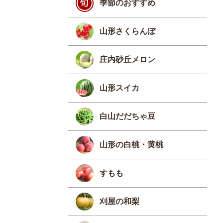
季節のおすすめ
山形さくらんぼ
庄内砂丘メロン
山形スイカ
白山だだちゃ豆
山形の白桃・黄桃
すもも
刈屋の和梨