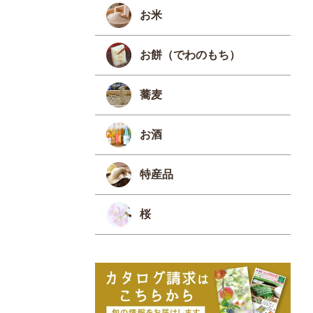
お米
お餅（でわのもち）
蕎麦
お酒
特産品
桜