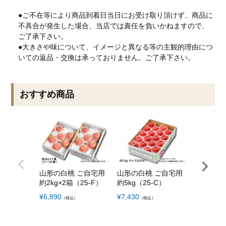
●ご不在等により商品到着日当日にお受け取り頂けず、商品に
不具合が発生した場合、当店では責任を負いかねますので、
ご了承下さい。
●大きさや味について、イメージと異なる等の主観的理由につ
いての返品・交換は承っておりません。ご了承下さい。
おすすめ商品
山形の白桃 ご自宅用
山形の白桃 ご自宅用
特大スイ
約2kg×2箱（25-F）
約5kg（25-C）
約11kg
ズ（02-
¥
6,890
¥
7,430
（税込）
（税込）
¥
5,810
（税