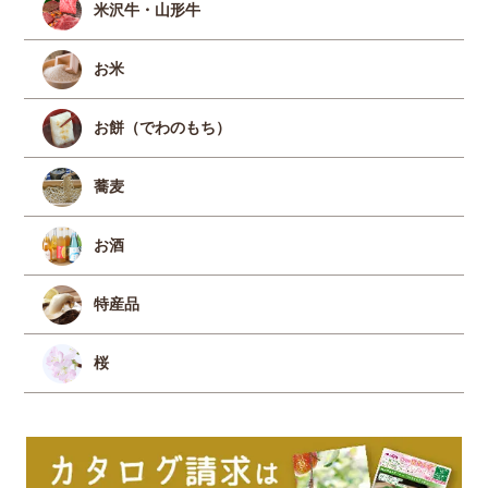
米沢牛・山形牛
お米
お餅（でわのもち）
蕎麦
お酒
特産品
桜