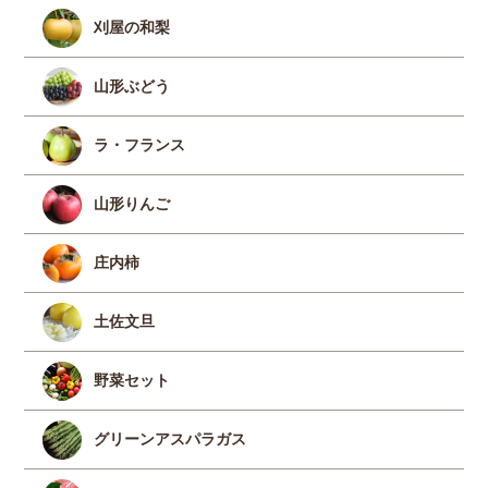
刈屋の和梨
山形ぶどう
ラ・フランス
山形りんご
庄内柿
土佐文旦
野菜セット
グリーンアスパラガス