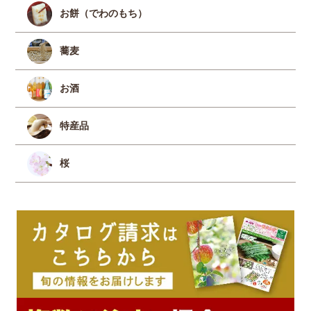
お餅（でわのもち）
蕎麦
お酒
特産品
桜