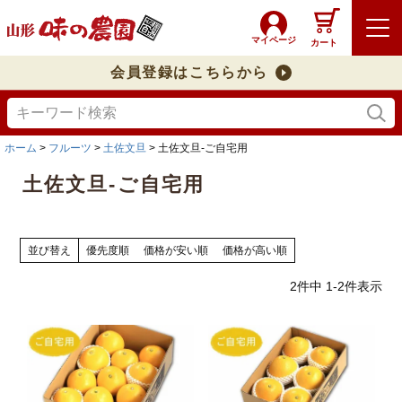
マイページ
カート
会員登録はこちらから
ホーム
フルーツ
土佐文旦
土佐文旦-ご自宅用
土佐文旦-ご自宅用
並び替え
優先度順
価格が安い順
価格が高い順
2
件中
1
-
2
件表示