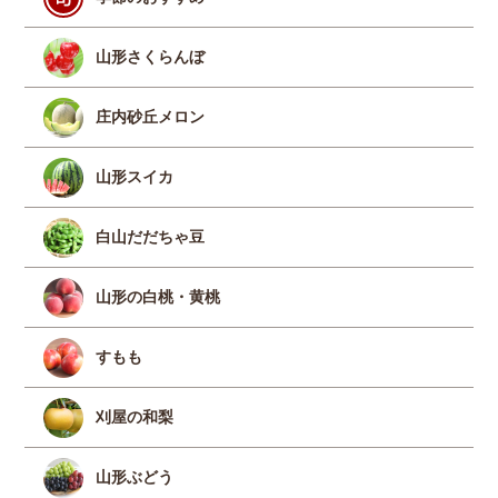
山形さくらんぼ
庄内砂丘メロン
山形スイカ
白山だだちゃ豆
山形の白桃・黄桃
すもも
刈屋の和梨
山形ぶどう