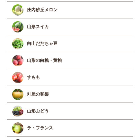
庄内砂丘メロン
山形スイカ
白山だだちゃ豆
山形の白桃・黄桃
すもも
刈屋の和梨
山形ぶどう
ラ・フランス