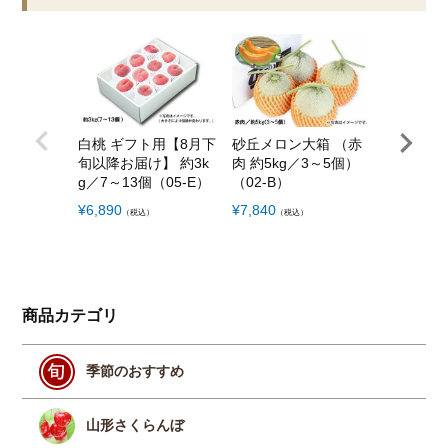
白桃 ギフト用【8月下
砂丘メロン大箱 （赤
月山高原
旬以降お届け】 約3k
肉 約5kg／3～5個）
じんジュー
g／7～13個（05-E）
（02-B）
12本セッ
¥
6,890
¥
7,840
¥
6,750
（税込）
（税込）
（税
商品カテゴリ
季節のおすすめ
山形さくらんぼ