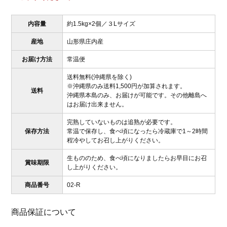
内容量
約1.5kg×2個／３Lサイズ
産地
山形県庄内産
お届け方法
常温便
送料無料(沖縄県を除く)
※沖縄県のみ送料1,500円が加算されます。
送料
沖縄県本島のみ、お届けが可能です。その他離島へ
はお届け出来ません。
完熟していないものは追熟が必要です。
保存方法
常温で保存し、食べ頃になったら冷蔵庫で1～2時間
程冷やしてお召し上がりください。
生もののため、食べ頃になりましたらお早目にお召
賞味期限
し上がりください。
商品番号
02-R
商品保証について