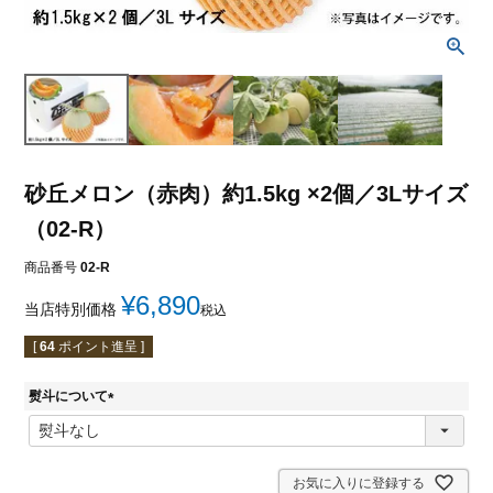
砂丘メロン（赤肉）約1.5kg ×2個／3Lサイズ
（02-R）
商品番号
02-R
¥
6,890
当店特別価格
税込
[
64
ポイント進呈 ]
熨斗について
(
必
須
)
お気に入りに登録する