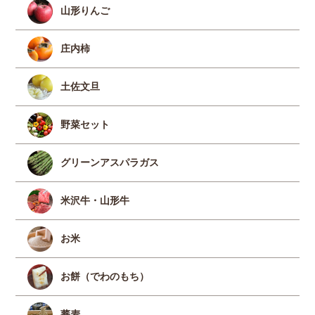
山形りんご
庄内柿
土佐文旦
野菜セット
グリーンアスパラガス
米沢牛・山形牛
お米
お餅（でわのもち）
蕎麦