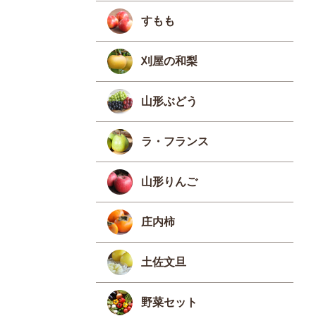
すもも
刈屋の和梨
山形ぶどう
ラ・フランス
山形りんご
庄内柿
土佐文旦
野菜セット