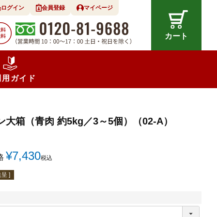
ログイン
会員登録
マイページ
カート
利用ガイド
大箱（青肉 約5kg／3～5個）（02-A）
¥
7,430
格
税込
呈 ]