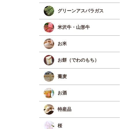
グリーンアスパラガス
米沢牛・山形牛
お米
お餅（でわのもち）
蕎麦
お酒
特産品
桜