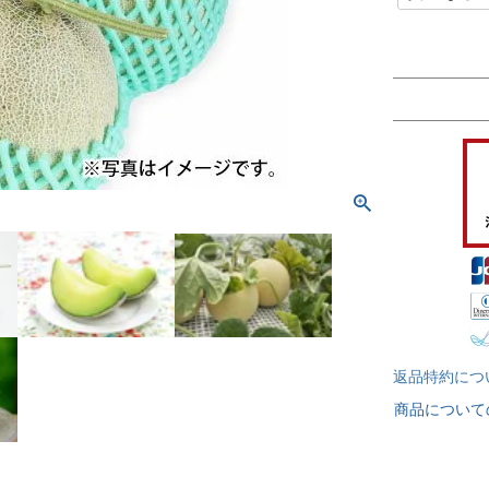
必
須
)
返品特約につ
商品について