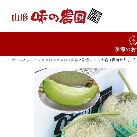
検索
季節のお
ホーム
フルーツ
メロン
メロン大箱
砂丘メロン大箱（青肉 約5kg／3～