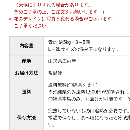
（天候によりずれる場合があります。
予めご了承の上、ご注文をお願いします。）
箱のデザインは写真と変わる場合がございます。
ご了承ください。
青肉 約5kg／3～5個
内容量
L～2Lサイズの混み玉になります。
産地
山形県庄内産
お届け方法
常温便
送料無料(沖縄県を除く)
送料
※沖縄県のみ送料1,500円が加算され
沖縄県本島のみ、お届けが可能です。
完熟していないものは追熟が必要です
保存方法
常温で保存し、食べ頃になったら冷蔵庫
い。