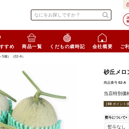
すすめ
商品一覧
くだもの歳時記
会社概要
ご
5個）（02-A）
砂丘メロン
商品番号
02-A
当店特別価
[
69
ポイント進
熨斗について
(