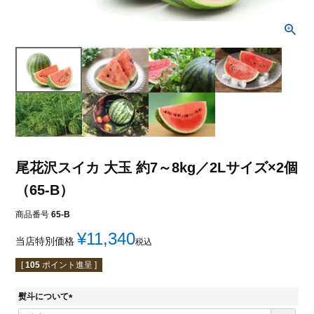
尾花沢スイカ 大玉 約7～8kg／2Lサイズ×2個
（65-B）
商品番号
65-B
¥
11,340
当店特別価格
税込
[
105
ポイント進呈 ]
熨斗について
(