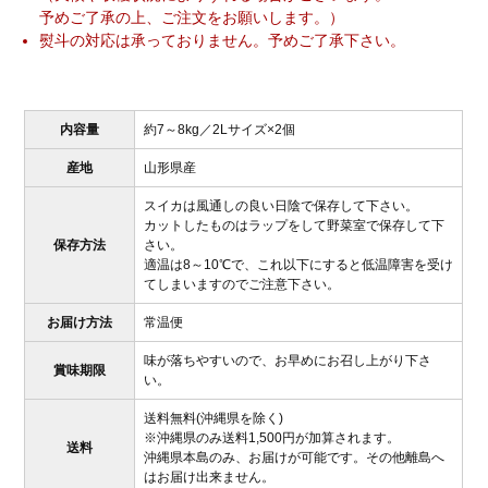
予めご了承の上、ご注文をお願いします。）
熨斗の対応は承っておりません。予めご了承下さい。
内容量
約7～8kg／2Lサイズ×2個
産地
山形県産
スイカは風通しの良い日陰で保存して下さい。
カットしたものはラップをして野菜室で保存して下
保存方法
さい。
適温は8～10℃で、これ以下にすると低温障害を受け
てしまいますのでご注意下さい。
お届け方法
常温便
味が落ちやすいので、お早めにお召し上がり下さ
賞味期限
い。
送料無料(沖縄県を除く)
※沖縄県のみ送料1,500円が加算されます。
送料
沖縄県本島のみ、お届けが可能です。その他離島へ
はお届け出来ません。