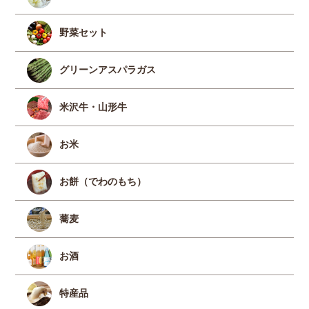
野菜セット
グリーンアスパラガス
米沢牛・山形牛
お米
お餅（でわのもち）
蕎麦
お酒
特産品