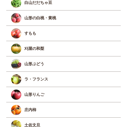
白山だだちゃ豆
山形の白桃・黄桃
すもも
刈屋の和梨
山形ぶどう
ラ・フランス
山形りんご
庄内柿
土佐文旦