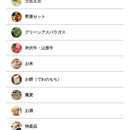
土佐文旦
野菜セット
グリーンアスパラガス
米沢牛・山形牛
お米
お餅（でわのもち）
蕎麦
お酒
特産品