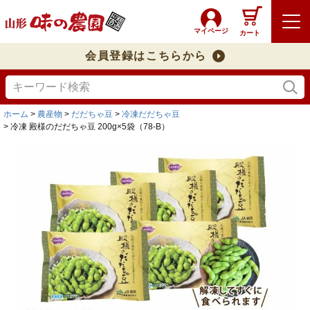
マイページ
カート
会員登録はこちらから
ホーム
農産物
だだちゃ豆
冷凍だだちゃ豆
冷凍 殿様のだだちゃ豆 200g×5袋（78-B）