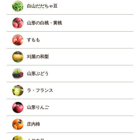
白山だだちゃ豆
山形の白桃・黄桃
すもも
刈屋の和梨
山形ぶどう
ラ・フランス
山形りんご
庄内柿