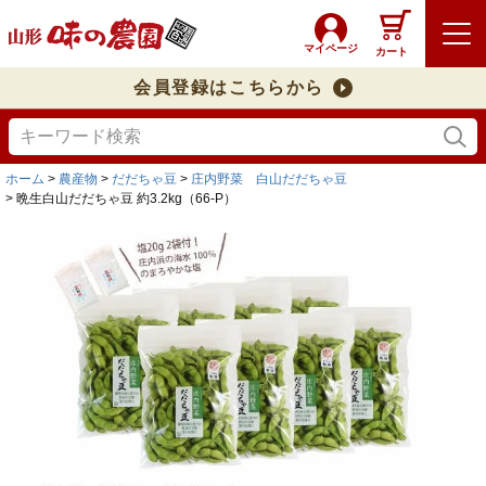
マイページ
カート
会員登録はこちらから
ホーム
農産物
だだちゃ豆
庄内野菜 白山だだちゃ豆
晩生白山だだちゃ豆 約3.2kg（66-P）