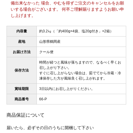
備出来なかった 場合、やむを得ずご注文のキャンセルをお願
いする場合がございます。 何卒ご理解賜りますようお願い申
し上げます。
内容量
約3.2㎏（「約400g×4袋、塩20g付き」×2箱）
産地
山形県鶴岡産
お届け方法
クール便
時間が経つと風味が落ちますので、なるべく早くお
召し上がり下さい。
保存方法
すぐに召し上がらない場合は、茹でてから冷蔵・冷
凍保存した方が風味良く召し上がれます。
賞味期限
3日以内にお召し上がりください。
商品番号
66-P
商品保証について
届いたら、必ずその日のうちに開梱して下さい