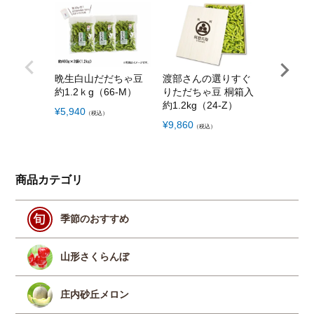
晩生白山だだちゃ豆
渡部さんの選りすぐ
冷凍 殿
約1.2ｋg（66-M）
りただちゃ豆 桐箱入
豆 200g
約1.2kg（24-Z）
¥
5,940
¥
5,000
（税込）
（税
¥
9,860
（税込）
商品カテゴリ
季節のおすすめ
山形さくらんぼ
庄内砂丘メロン