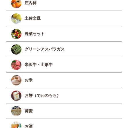
庄内柿
土佐文旦
野菜セット
グリーンアスパラガス
米沢牛・山形牛
お米
お餅（でわのもち）
蕎麦
お酒