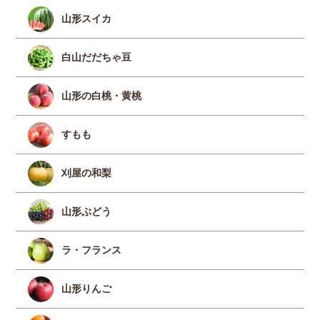
山形スイカ
白山だだちゃ豆
山形の白桃・黄桃
すもも
刈屋の和梨
山形ぶどう
ラ・フランス
山形りんご