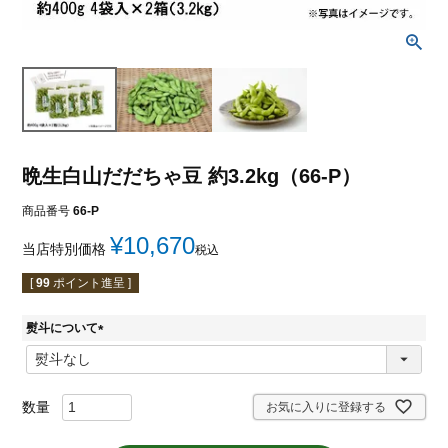
晩生白山だだちゃ豆 約3.2kg（66-P）
商品番号
66-P
¥
10,670
当店特別価格
税込
[
99
ポイント進呈 ]
熨斗について
(
必
須
)
お気に入りに登録する