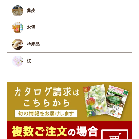
蕎麦
お酒
特産品
桜