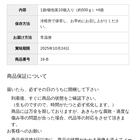
内容
1袋/個包装10個入り（約500ｇ）×4袋
冷暗所で保管し、お早めにお召し上がりくださ
保存方法
い。
お届け方法
常温便
賞味期限
2025年10月24日
商品番号
16-B
商品保証について
届いたら、必ずその日のうちに開梱して下さい
到着後、すぐに商品の状態をご確認下さい。
（生ものですので、時間がたつと必ず劣化します。）
商品には万全を期しておりますが、あきらかな腐敗・過度な
傷み等の問題が合った場合、代品等の対応をさせて頂きま
す。
お客様へのお願い
商品発送後3日以内に、商品の状態がわかる画像を添えてメー