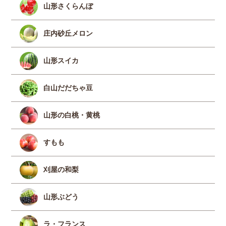
山形さくらんぼ
庄内砂丘メロン
山形スイカ
白山だだちゃ豆
山形の白桃・黄桃
すもも
刈屋の和梨
山形ぶどう
ラ・フランス