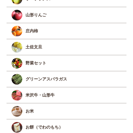
山形りんご
庄内柿
土佐文旦
野菜セット
グリーンアスパラガス
米沢牛・山形牛
お米
お餅（でわのもち）