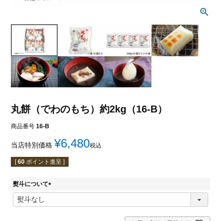
丸餅（でわのもち）約2kg（16-B）
商品番号
16-B
¥
6,480
当店特別価格
税込
[
60
ポイント進呈 ]
熨斗について
(
必
須