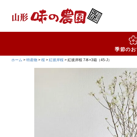
検索
季節のお
ホーム
特産物
桜
紅彼岸桜
紅彼岸桜 7本×3箱（45-J）