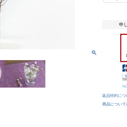
必
須
)
申
返品特約につ
商品について