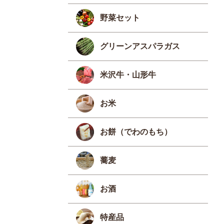
野菜セット
グリーンアスパラガス
米沢牛・山形牛
お米
お餅（でわのもち）
蕎麦
お酒
特産品