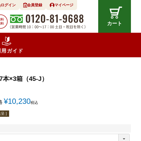
ログイン
会員登録
マイページ
カート
利用ガイド
7本×3箱（45-J）
¥
10,230
格
税込
呈 ]