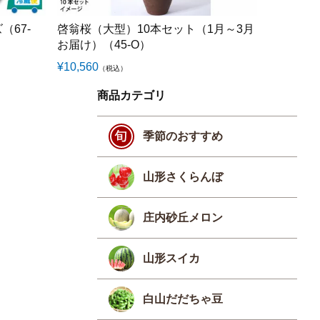
（67-
啓翁桜（大型）10本セット（1月～3月
川中島白桃 
お届け）（45-O）
Q）
¥
10,560
¥
6,210
（税込）
（税
商品カテゴリ
季節のおすすめ
山形さくらんぼ
庄内砂丘メロン
山形スイカ
白山だだちゃ豆