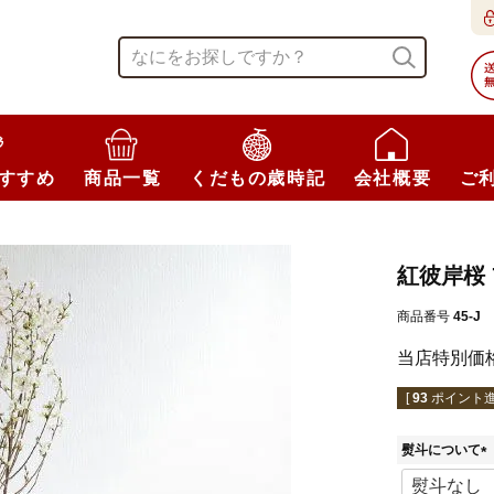
すすめ
商品一覧
くだもの歳時記
会社概要
ご
紅彼岸桜 
商品番号
45-J
当店特別価
[
93
ポイント進
熨斗について
(