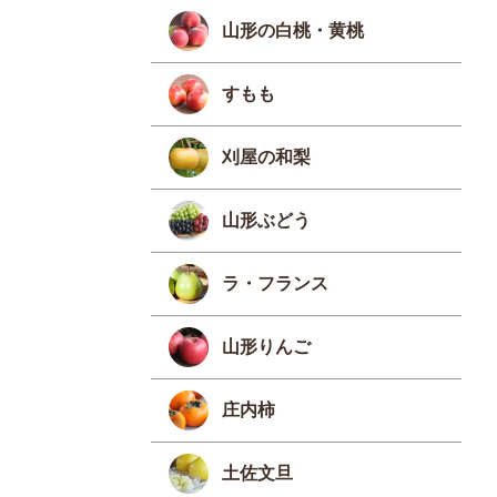
山形の白桃・黄桃
すもも
刈屋の和梨
山形ぶどう
ラ・フランス
山形りんご
庄内柿
土佐文旦