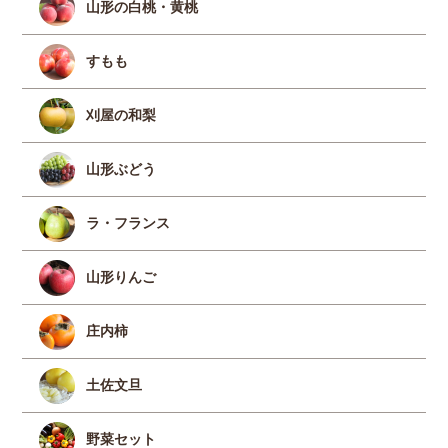
山形の白桃・黄桃
すもも
刈屋の和梨
山形ぶどう
ラ・フランス
山形りんご
庄内柿
土佐文旦
野菜セット