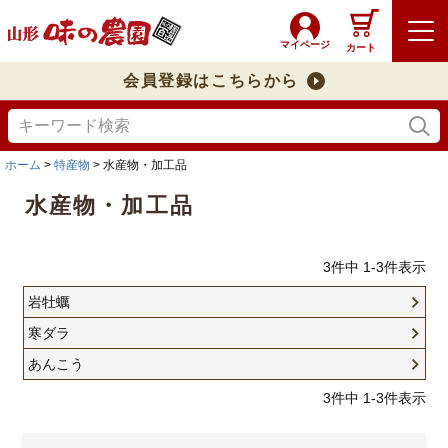
マイページ
カート
会員登録はこちらから
ホーム
特産物
水産物・加工品
水産物・加工品
3
件中
1
-
3
件表示
岩牡蠣
寒ダラ
あんこう
3
件中
1
-
3
件表示