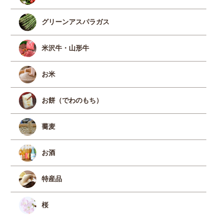
グリーンアスパラガス
米沢牛・山形牛
お米
お餅（でわのもち）
蕎麦
お酒
特産品
桜