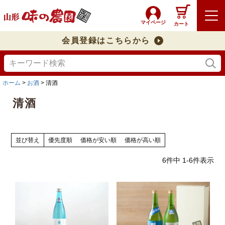
マイページ
カート
会員登録はこちらから
ホーム
お酒
清酒
清酒
並び替え
優先度順
価格が安い順
価格が高い順
6
件中
1
-
6
件表示