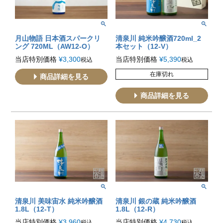
月山物語 日本酒スパークリ
清泉川 純米吟醸酒720ml_2
ング 720ML（AW12-O）
本セット（12-V）
当店特別価格
¥
3,300
当店特別価格
¥
5,390
税込
税込
在庫切れ
商品詳細を見る
商品詳細を見る
清泉川 美味宙水 純米吟醸酒
清泉川 銀の蔵 純米吟醸酒
1.8L（12-T）
1.8L（12-R）
当店特別価格
¥
3,960
当店特別価格
¥
4,730
税込
税込