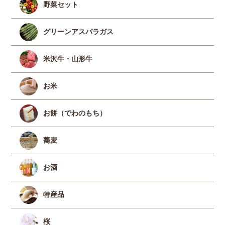
野菜セット
グリーンアスパラガス
米沢牛・山形牛
お米
お餅（でわのもち）
蕎麦
お酒
特産品
桜