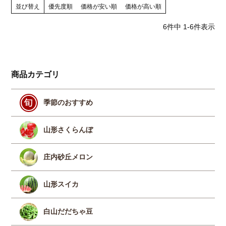
並び替え
優先度順
価格が安い順
価格が高い順
6
件中
1
-
6
件表示
商品カテゴリ
季節のおすすめ
山形さくらんぼ
庄内砂丘メロン
山形スイカ
白山だだちゃ豆