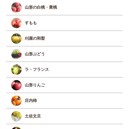
山形の白桃・黄桃
すもも
刈屋の和梨
山形ぶどう
ラ・フランス
山形りんご
庄内柿
土佐文旦