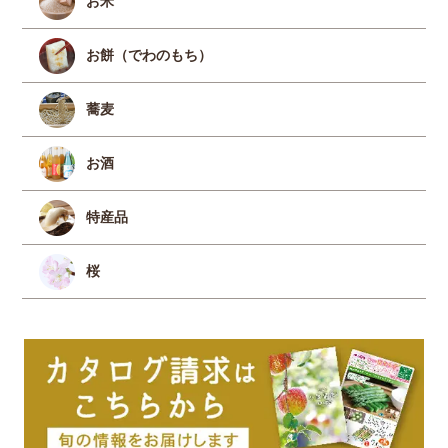
お米
お餅（でわのもち）
蕎麦
お酒
特産品
桜