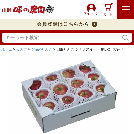
マイページ
カート
会員登録はこちらから
ホーム
りんご
季節のりんご
山形りんご シナノスイート 約5kg（09-T）