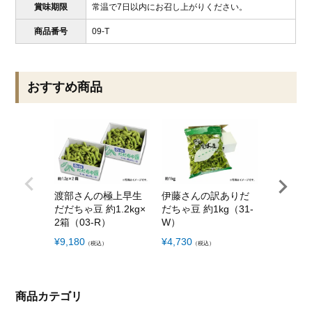
賞味期限
常温で7日以内にお召し上がりください。
商品番号
09-T
おすすめ商品
渡部さんの極上早生
伊藤さんの訳ありだ
渡部さん
だだちゃ豆 約1.2kg×
だちゃ豆 約1kg（31-
りただち
2箱（03-R）
W）
約1.2kg
¥
9,180
¥
4,730
¥
9,860
（税込）
（税込）
（税
商品カテゴリ