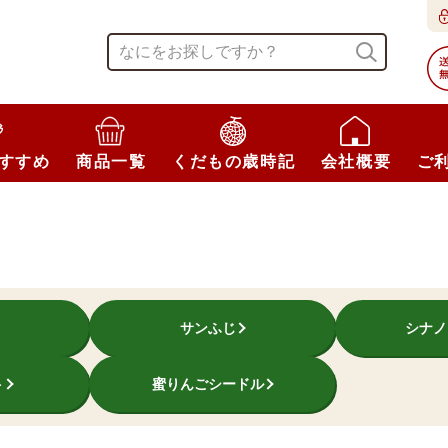
すすめ
商品一覧
くだもの歳時記
会社概要
ご
サンふじ
シナノ
ト
蜜りんごシードル