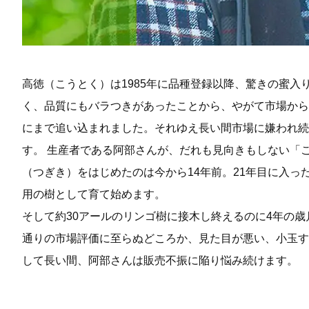
高徳（こうとく）は1985年に品種登録以降、驚きの蜜入
く、品質にもバラつきがあったことから、やがて市場から
にまで追い込まれました。それゆえ長い間市場に嫌われ続
す。 生産者である阿部さんが、だれも見向きもしない「
（つぎき）をはじめたのは今から14年前。21年目に入っ
用の樹として育て始めます。
そして約30アールのリンゴ樹に接木し終えるのに4年の
通りの市場評価に至らぬどころか、見た目が悪い、小玉す
して長い間、阿部さんは販売不振に陥り悩み続けます。