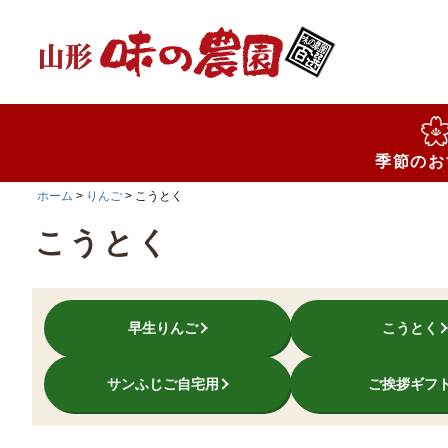
検索
季節のお
ホーム
りんご
こうとく
こうとく
早生りんご
こうとく
サンふじご自宅用
ご挨拶ギフ