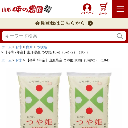
マイページ
カート
会員登録はこちらから
ホーム
お米
白米
つや姫
【令和7年産】山形県産 つや姫 10kg（5kg×2）（10-I）
ホーム
お米
【令和7年産】山形県産 つや姫 10kg（5kg×2）（10-I）