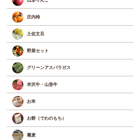
山形りんご
庄内柿
土佐文旦
野菜セット
グリーンアスパラガス
米沢牛・山形牛
お米
お餅（でわのもち）
蕎麦