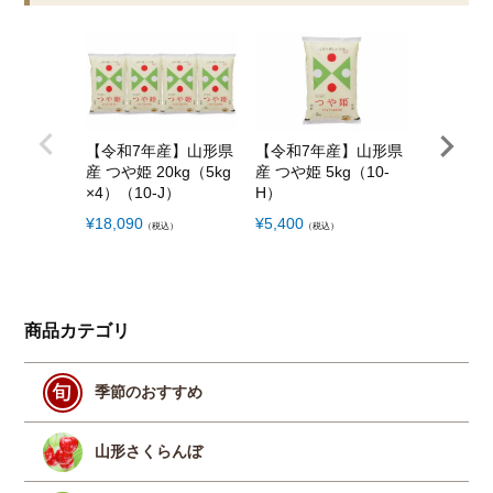
【令和7年産】山形県
【令和7年産】山形県
【令和7
産 つや姫 20kg（5kg
産 つや姫 5kg（10-
産 はえぬき
×4）（10-J）
H）
g×2）（1
¥
18,090
¥
5,400
¥
8,100
（税込）
（税込）
（税
商品カテゴリ
季節のおすすめ
山形さくらんぼ