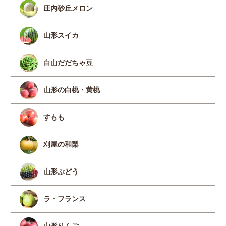
庄内砂丘メロン
山形スイカ
白山だだちゃ豆
山形の白桃・黄桃
すもも
刈屋の和梨
山形ぶどう
ラ・フランス