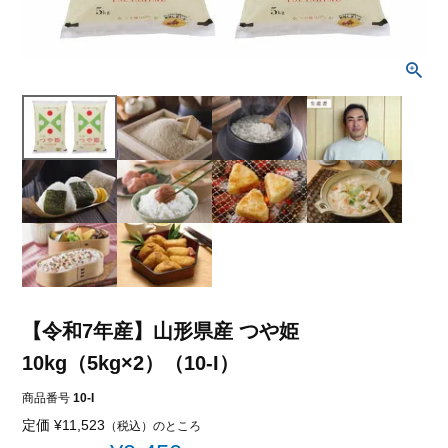
【令和7年産】山形県産 つや姫
10kg（5kg×2）（10-I）
商品番号
10-I
定価
¥
11,523
（税込）のところ