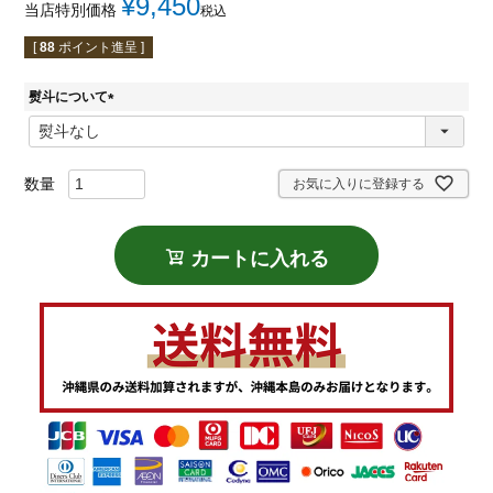
¥
9,450
当店特別価格
税込
[
88
ポイント進呈 ]
熨斗について
(
必
須
)
お気に入りに登録する
カートに入れる