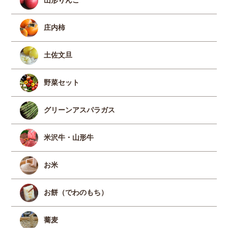
山形りんご
庄内柿
土佐文旦
野菜セット
グリーンアスパラガス
米沢牛・山形牛
お米
お餅（でわのもち）
蕎麦