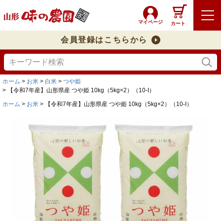
マイページ
カート
会員登録はこちらから
ホーム
お米
白米
つや姫
【令和7年産】山形県産 つや姫 10kg（5kg×2）（10-I）
ホーム
お米
【令和7年産】山形県産 つや姫 10kg（5kg×2）（10-I）