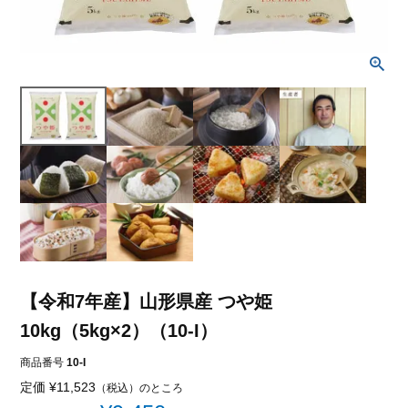
【令和7年産】山形県産 つや姫
10kg（5kg×2）（10-I）
商品番号
10-I
定価
¥
11,523
（税込）のところ