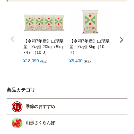
【令和7年産】山形県
【令和7年産】山形県
【令和7
産 つや姫 20kg（5kg
産 つや姫 5kg（10-
産 はえぬき
×4）（10-J）
H）
g×2）（1
¥
18,090
¥
5,400
¥
8,100
（税込）
（税込）
（税
商品カテゴリ
季節のおすすめ
山形さくらんぼ