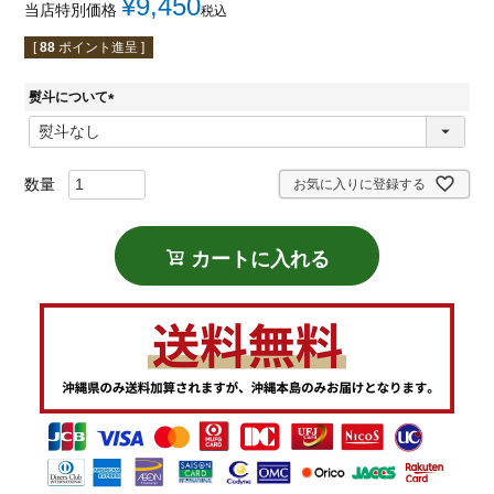
¥
9,450
当店特別価格
税込
[
88
ポイント進呈 ]
熨斗について
(
必
須
)
お気に入りに登録する
カートに入れる