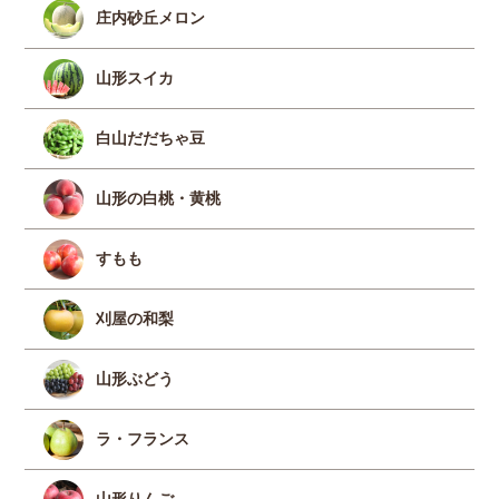
庄内砂丘メロン
山形スイカ
白山だだちゃ豆
山形の白桃・黄桃
すもも
刈屋の和梨
山形ぶどう
ラ・フランス