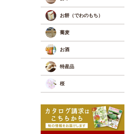
お餅（でわのもち）
蕎麦
お酒
特産品
桜