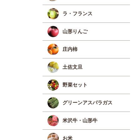
ラ・フランス
山形りんご
庄内柿
土佐文旦
野菜セット
グリーンアスパラガス
米沢牛・山形牛
お米