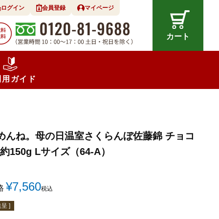
ログイン
会員登録
マイページ
カート
利用ガイド
めんね。母の日温室さくらんぼ佐藤錦 チョコ
約150g Lサイズ（64-A）
¥
7,560
格
税込
呈 ]