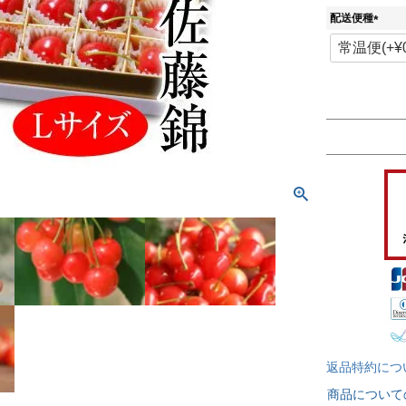
配送便種
(
必
須
)
返品特約につ
商品について