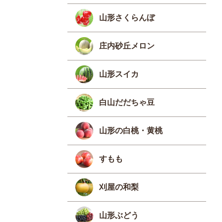
山形さくらんぼ
庄内砂丘メロン
山形スイカ
白山だだちゃ豆
山形の白桃・黄桃
すもも
刈屋の和梨
山形ぶどう