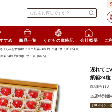
すすめ
商品一覧
くだもの歳時記
会社概要
ご
らんぼ佐藤錦 チョコ紙箱24粒 約150g Lサイズ（64-A）
4粒 約150g Lサイズ（64-A）
遅れてご
紙箱24粒 
商品番号
64-A
当店特別価
[
70
ポイント進