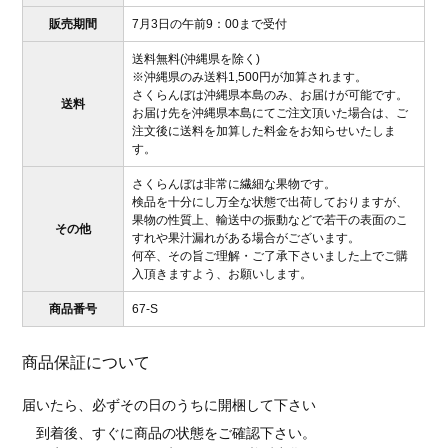
販売期間
7月3日の午前9：00まで受付
送料無料(沖縄県を除く)
※沖縄県のみ送料1,500円が加算されます。
さくらんぼは沖縄県本島のみ、お届けが可能です。
送料
お届け先を沖縄県本島にてご注文頂いた場合は、ご
注文後に送料を加算した料金をお知らせいたしま
す。
さくらんぼは非常に繊細な果物です。
検品を十分にし万全な状態で出荷しておりますが、
果物の性質上、輸送中の振動などで若干の表面のこ
その他
すれや果汁漏れがある場合がございます。
何卒、その旨ご理解・ご了承下さいました上でご購
入頂きますよう、お願いします。
商品番号
67-S
商品保証について
届いたら、必ずその日のうちに開梱して下さい
到着後、すぐに商品の状態をご確認下さい。