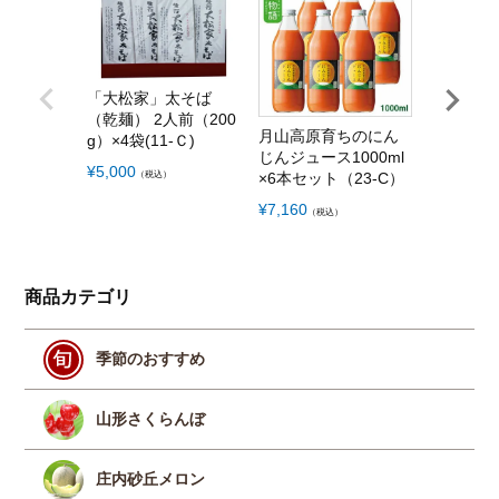
「大松家」太そば
旬の野菜
（乾麺） 2人前（200
の野菜を6
月山高原育ちのにん
g）×4袋(11-Ｃ)
A）
じんジュース1000ml
¥
5,000
¥
5,000
（税込）
（税
×6本セット（23-C）
¥
7,160
（税込）
商品カテゴリ
季節のおすすめ
山形さくらんぼ
庄内砂丘メロン