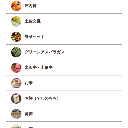
庄内柿
土佐文旦
野菜セット
グリーンアスパラガス
米沢牛・山形牛
お米
お餅（でわのもち）
蕎麦