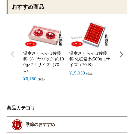
おすすめ商品
温室さくらんぼ佐藤
温室さくらんぼ佐藤
温室さく
錦 ダイヤパック 約10
錦 化粧箱 約500g Lサ
錦 ダイヤ
0g×2_Lサイズ（70-
イズ（70-B）
0g×2_M
E）
M）
¥
15,930
（税込）
¥
6,750
¥
6,350
（税込）
（税
商品カテゴリ
季節のおすすめ