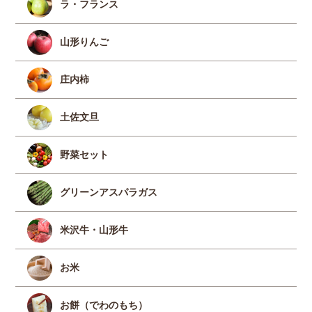
ラ・フランス
山形りんご
庄内柿
土佐文旦
野菜セット
グリーンアスパラガス
米沢牛・山形牛
お米
お餅（でわのもち）