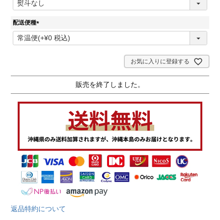
必
須
配送便種
)
(
必
須
)
お気に入りに登録する
販売を終了しました。
返品特約について