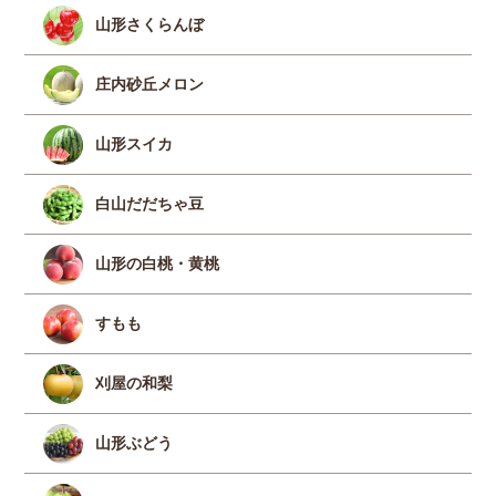
山形さくらんぼ
庄内砂丘メロン
山形スイカ
白山だだちゃ豆
山形の白桃・黄桃
すもも
刈屋の和梨
山形ぶどう