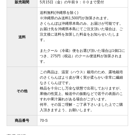
販売期間
5月15日（金）の午前９：００まで受付
送料無料(沖縄県を除く)
※沖縄県のみ送料1,500円が加算されます。
さくらんぼは沖縄県本島のみ、お届けが可能です。
お届け先を沖縄県本島にてご注文頂いた場合は、ご
注文後に送料を加算した料金をお知らせいたしま
送料
す。
またクール（冷蔵）便をお選び頂いた場合は1個口に
つき、275円（税込）のクール便送料が加算されま
す。
この商品は、温室（ハウス）栽培のため、露地栽培
のさくらんぼより皮が薄く実が柔らかい非常に繊細
なさくらんぼです。
検品を十分にし万全な状態で出荷しておりますが、
その他
果物の性質上、輸送中の振動などで若干の表面のこ
すれや果汁漏れがある場合がございます。
何卒、その旨ご理解・ご了承下さいました上でご購
入頂きますよう、お願いします。
商品番号
70-S