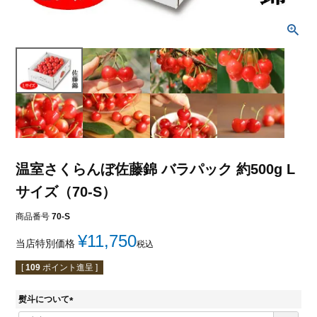
温室さくらんぼ佐藤錦 バラパック 約500g L
サイズ（70-S）
商品番号
70-S
¥
11,750
当店特別価格
税込
[
109
ポイント進呈 ]
熨斗について
(