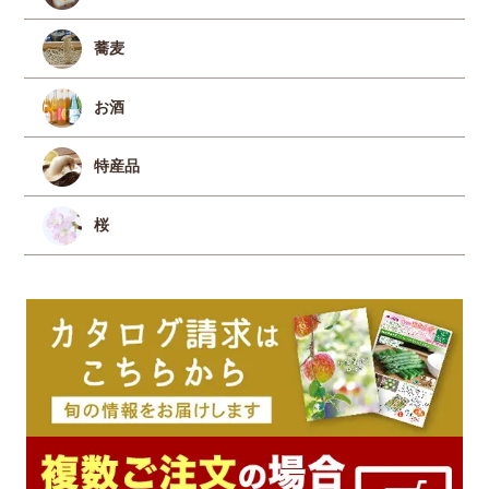
蕎麦
お酒
特産品
桜