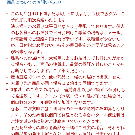
商品についてのお問い合わせ
この商品は4月下旬または5月下旬頃より、収穫でき次第、ご
予約順に順次発送いたします。
法人様へのお届けは平日となるよう手配しております。個人
のお客様へのお届けで平日お届けご希望の場合は、メール、
お電話等でご連絡を頂ければ幸いです。収穫量が少ないた
め、日付指定お届けや、特定の曜日指定のご要望は承ること
が出来かねます。
離島へのお届けは、天候等によりお届けまでお日にちがかか
る場合があり、商品の性質上、品質の保証が難しいことから
お断りしております。ご了承ください。
産地直送ですので、他の商品と一緒のお届けは出来ません。
お届け先と商品が同じ場合は２箱まで同梱できます。
3箱以上のご注文の場合は、品質管理のため2箱ずつ個分けし
て発送致します。クール（冷蔵）便をお選び頂いた場合は、
個口数分のクール便送料が加算となります。
なお、ご注文時には１個口分のクール便送料のみ加算となり
ます。そのため複数個口で発送となる場合のクール便送料は
ご注文確定後に別途ご連絡させていただきます。
また商品番号の異なる商品を一緒にご注文の場合、それぞれ
の商品毎の発送手配となり、同日のお届けは出来かねます。