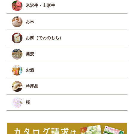
米沢牛・山形牛
お米
お餅（でわのもち）
蕎麦
お酒
特産品
桜