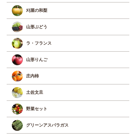
刈屋の和梨
山形ぶどう
ラ・フランス
山形りんご
庄内柿
土佐文旦
野菜セット
グリーンアスパラガス