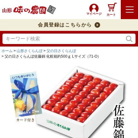
マイページ
カート
会員登録はこちらから
ホーム
山形さくらんぼ
父の日さくらんぼ
父の日さくらんぼ佐藤錦 化粧箱約500ｇ Lサイズ（71-O）