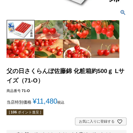
父の日さくらんぼ佐藤錦 化粧箱約500ｇ Lサ
イズ（71-O）
商品番号
71-O
¥
11,480
当店特別価格
税込
[
106
ポイント進呈 ]
お気に入りに登録する