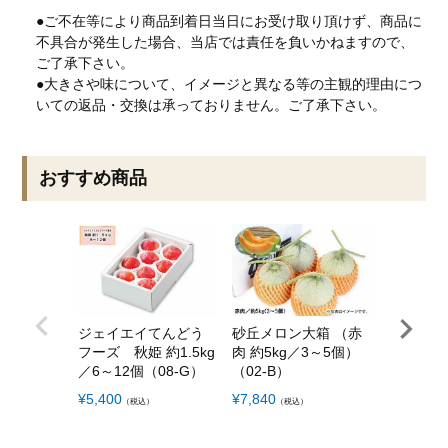
●ご不在等により商品到着日当日にお受け取り頂けず、商品に
不具合が発生した場合、当店では責任を負いかねますので、
ご了承下さい。
●大きさや味について、イメージと異なる等の主観的理由につ
いての返品・交換は承っておりません。ご了承下さい。
おすすめ商品
ジェイエイてんどう
砂丘メロン大箱 （赤
伊藤さん
フーズ 秋姫 約1.5kg
肉 約5kg／3～5個）
だだちゃ豆 
／6～12個（08-G）
（02-B）
（03-E）
¥
5,400
¥
7,840
¥
6,480
（税込）
（税込）
（税