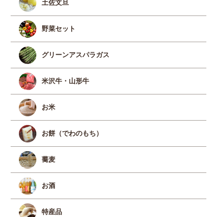
土佐文旦
野菜セット
グリーンアスパラガス
米沢牛・山形牛
お米
お餅（でわのもち）
蕎麦
お酒
特産品