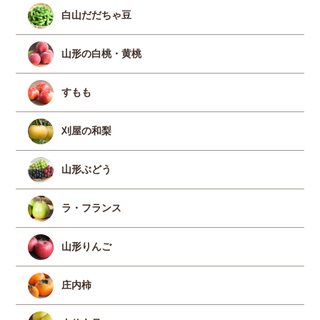
白山だだちゃ豆
山形の白桃・黄桃
すもも
刈屋の和梨
山形ぶどう
ラ・フランス
山形りんご
庄内柿