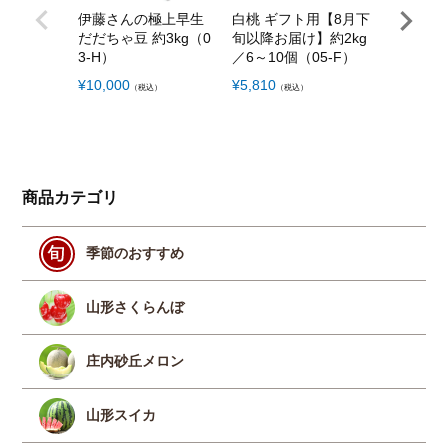
伊藤さんの極上早生
白桃 ギフト用【8月下
だだちゃ豆 約3kg（0
旬以降お届け】約2kg
月山高原
3-H）
／6～10個（05-F）
じんジュー
¥
10,000
¥
5,810
（税込）
（税込）
×6本セッ
¥
7,160
（税
商品カテゴリ
季節のおすすめ
山形さくらんぼ
庄内砂丘メロン
山形スイカ