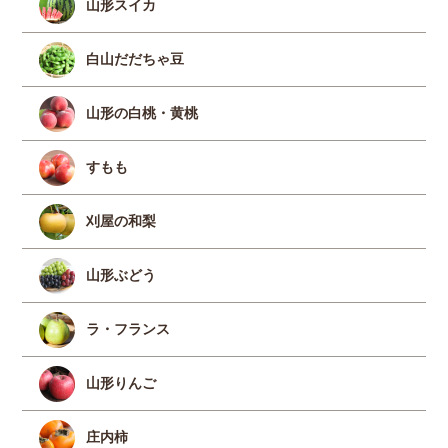
山形スイカ
白山だだちゃ豆
山形の白桃・黄桃
すもも
刈屋の和梨
山形ぶどう
ラ・フランス
山形りんご
庄内柿