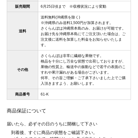
販売期間
6月25日頃まで ※収穫状況により変動
送料無料(沖縄県を除く)
※沖縄県のみ送料1,500円が加算されます。
さくらんぼは沖縄県本島のみ、お届けが可能です。
送料
お届け先を沖縄県本島にてご注文頂いた場合は、ご
注文後に送料を加算した料金をお知らせいたしま
す。
さくらんぼは非常に繊細な果物です。
検品を十分にし万全な状態で出荷しておりますが、
果物の性質上、輸送中の振動などで若干の表面のこ
その他
すれや果汁漏れがある場合がございます。
何卒、その旨ご理解・ご了承下さいました上でご購
入頂きますよう、お願いします。
商品番号
61-K
商品保証について
届いたら、必ずその日のうちに開梱して下さい
到着後、すぐに商品の状態をご確認下さい。