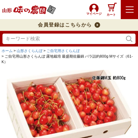
マイページ
カート
会員登録はこちらから
ホーム
山形さくらんぼ
ご自宅用さくらんぼ
ご自宅用山形さくらんぼ 露地栽培 最盛期佐藤錦 バラ詰約800g Mサイズ（61-
K）