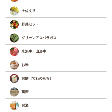
土佐文旦
野菜セット
グリーンアスパラガス
米沢牛・山形牛
お米
お餅（でわのもち）
蕎麦
お酒