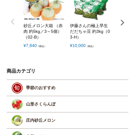
砂丘メロン大箱 （赤
伊藤さんの極上早生
白桃 ギ
肉 約5kg／3～5個）
だだちゃ豆 約3kg（0
旬以降お届
（02-B）
3-H）
g／7～13
¥
7,840
¥
10,000
¥
6,890
（税込）
（税込）
（税
商品カテゴリ
季節のおすすめ
山形さくらんぼ
庄内砂丘メロン