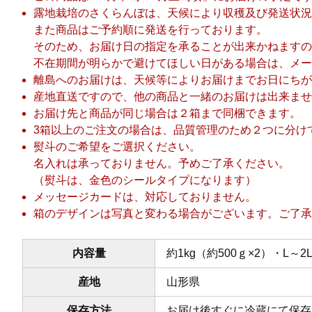
露地栽培のさくらんぼは、天候により収穫及び発送状況
また商品はご予約順に発送を行っております。
そのため、お届け日の指定を承ることが出来かねますの
不在期間が明らかで避けてほしい日がある場合は、メー
離島へのお届けは、天候等によりお届けまでお日にちが
産地直送ですので、他の商品と一緒のお届けは出来ませ
お届け先と商品が同じ場合は２箱まで同梱できます。
3箱以上のご注文の場合は、品質管理のため２つに分け
熨斗のご希望をご選択ください。
名入れは承っておりません。予めご了承ください。
（熨斗は、金色のシールタイプになります）
メッセージカードは、対応しておりません。
箱のデザインは写真と変わる場合がございます。ご了承
内容量
約1kg（約500ｇ×2）・L～2
産地
山形県
保存方法
お届け後すぐに冷蔵にて保存