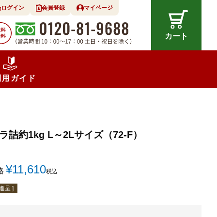
ログイン
会員登録
マイページ
カート
利用ガイド
ラ詰約1kg L～2Lサイズ（72-F）
¥
11,610
格
税込
呈 ]