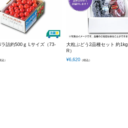
ラ詰約500ｇ Lサイズ（73-
大粒ぶどう2品種セット 約1kg（
R）
¥
6,620
税込）
（税込）