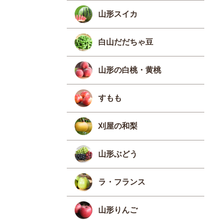
山形スイカ
白山だだちゃ豆
山形の白桃・黄桃
すもも
刈屋の和梨
山形ぶどう
ラ・フランス
山形りんご