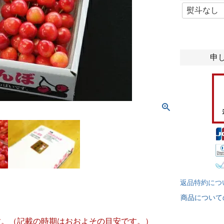
(
必
須
)
申
返品特約につ
商品について
す。（記載の時期はおおよその目安です。）