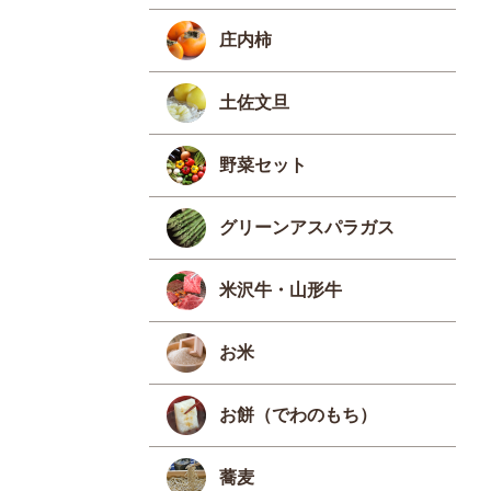
庄内柿
土佐文旦
野菜セット
グリーンアスパラガス
米沢牛・山形牛
お米
お餅（でわのもち）
蕎麦