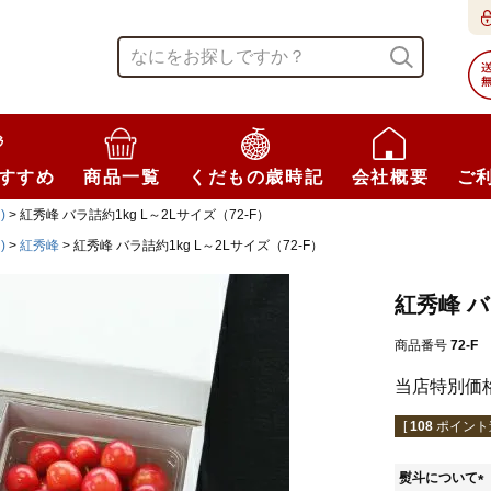
すすめ
商品一覧
くだもの歳時記
会社概要
ご
)
紅秀峰 バラ詰約1kg L～2Lサイズ（72-F）
)
紅秀峰
紅秀峰 バラ詰約1kg L～2Lサイズ（72-F）
紅秀峰 バ
商品番号
72-F
当店特別価
[
108
ポイント進
熨斗について