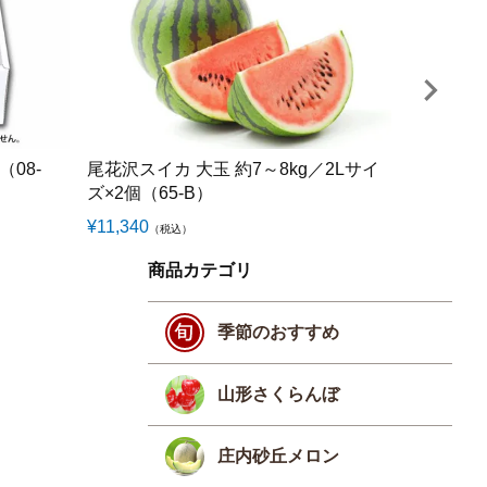
08-
尾花沢スイカ 大玉 約7～8kg／2Lサイ
シャインマ
ズ×2個（65-B）
8-H）
¥
11,340
¥
9,050
（税込）
（税
商品カテゴリ
季節のおすすめ
山形さくらんぼ
庄内砂丘メロン