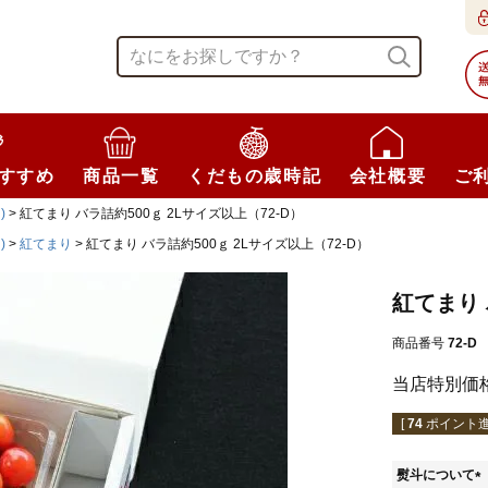
すすめ
商品一覧
くだもの歳時記
会社概要
ご
)
紅てまり バラ詰約500ｇ 2Lサイズ以上（72-D）
)
紅てまり
紅てまり バラ詰約500ｇ 2Lサイズ以上（72-D）
紅てまり 
商品番号
72-D
当店特別価
[
74
ポイント進
熨斗について