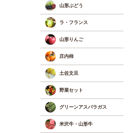
山形ぶどう
ラ・フランス
山形りんご
庄内柿
土佐文旦
野菜セット
グリーンアスパラガス
米沢牛・山形牛