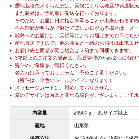
露地栽培のさくらんぼは、天候により収穫及び発送状況
また商品はご予約順に発送を行っております。
そのため、お届け日の指定を承ることが出来かねますの
不在期間が明らかで避けてほしい日がある場合は、メー
離島へのお届けは、天候等によりお届けまでお日にちが
産地直送ですので、他の商品と一緒のお届けは出来ませ
お届け先と商品が同じ場合は２箱まで同梱できます。
3箱以上のご注文の場合は、品質管理のため２つに分け
熨斗のご希望をご選択ください。
名入れは承っておりません。予めご了承ください。
（熨斗は、金色のシールタイプになります）
メッセージカードは、対応しておりません。
箱のデザインは写真と変わる場合がございます。ご了承
内容量
約500ｇ・2Lサイズ以上
産地
山形県
保存方法
お届け後すぐに冷蔵にて保存