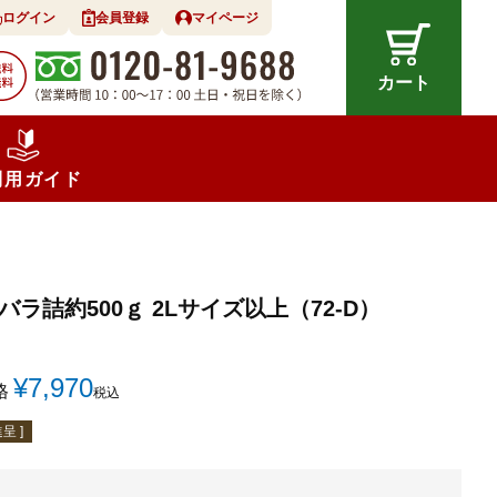
ログイン
会員登録
マイページ
カート
利用ガイド
バラ詰約500ｇ 2Lサイズ以上（72-D）
¥
7,970
格
税込
呈 ]