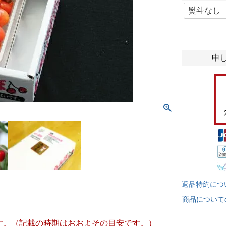
(
必
須
)
申
返品特約につ
商品について
です。（記載の時期はおおよその目安です。）