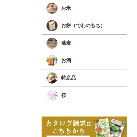
お米
お餅（でわのもち）
蕎麦
お酒
特産品
桜