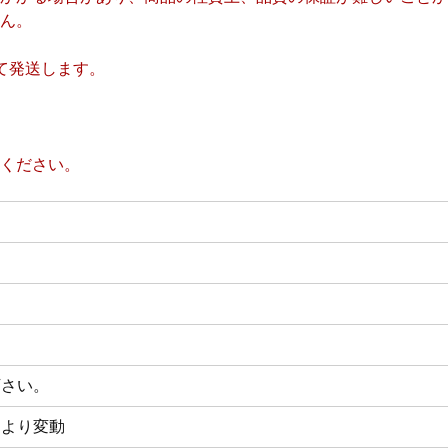
ん。
て発送します。
ください。
下さい。
により変動