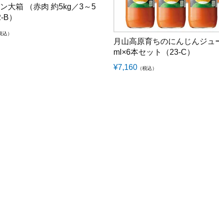
ン大箱 （赤肉 約5kg／3～5
-B）
税込）
月山高原育ちのにんじんジュー
ml×6本セット（23-C）
¥
7,160
（税込）