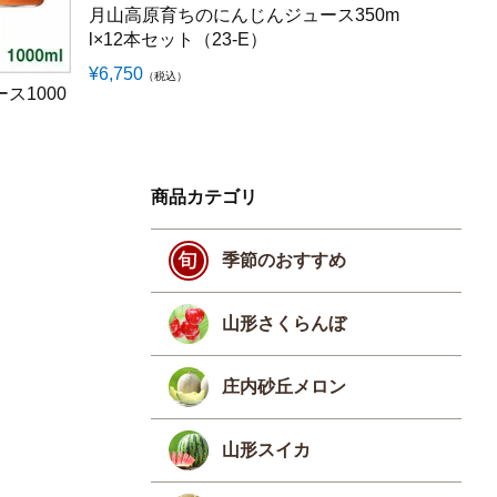
月山高原育ちのにんじんジュース350m
旬の野菜
l×12本セット（23-E）
6-A）
¥
6,750
¥
5,000
（税込）
（税
ス1000
商品カテゴリ
季節のおすすめ
山形さくらんぼ
庄内砂丘メロン
山形スイカ