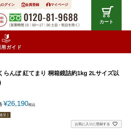
ログイン
会員登録
マイページ
カート
利用ガイド
らんぼ 紅てまり 桐箱鏡詰約1kg 2Lサイズ以
)
¥
26,190
格
税込
呈 ]
お気に入りに登録する