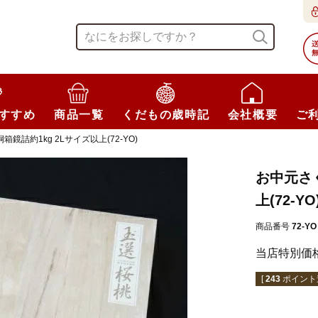
すすめ
商品一覧
くだもの歳時記
会社概要
ご
鏡詰約1kg 2Lサイズ以上(72-YO)
お中元さく
上(72-YO
商品番号
72-YO
当店特別価
[
243
ポイント進