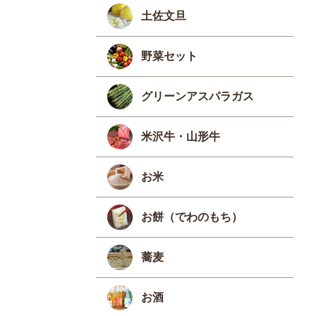
土佐文旦
野菜セット
グリーンアスパラガス
米沢牛・山形牛
お米
お餅（でわのもち）
蕎麦
お酒