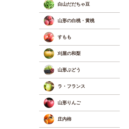
白山だだちゃ豆
山形の白桃・黄桃
すもも
刈屋の和梨
山形ぶどう
ラ・フランス
山形りんご
庄内柿