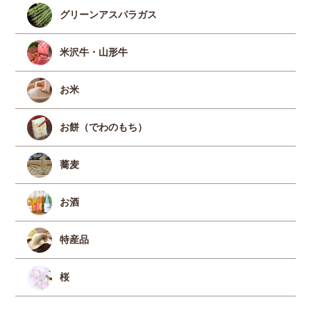
グリーンアスパラガス
米沢牛・山形牛
お米
お餅（でわのもち）
蕎麦
お酒
特産品
桜