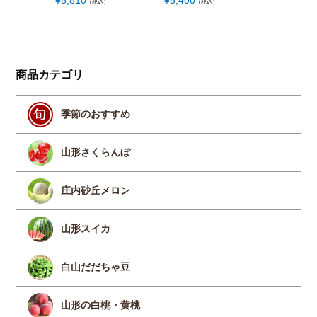
（税込）
（税込）
（税
商品カテゴリ
季節のおすすめ
山形さくらんぼ
庄内砂丘メロン
山形スイカ
白山だだちゃ豆
山形の白桃・黄桃