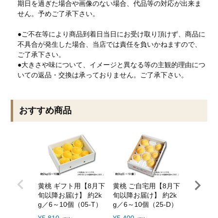
期日を過ぎた場合や画像のない場合、代品等の対応が出来ま
せん。予めご了承下さい。
●ご不在等により商品到着日当日にお受け取り頂けず、商品に
不具合が発生した場合、当店では責任を負いかねますので、
ご了承下さい。
●大きさや味について、イメージと異なる等の主観的理由につ
いての返品・交換は承っておりません。ご了承下さい。
おすすめ商品
黄桃 ギフト用【8月下
黄桃 ご自宅用【8月下
白桃 ギ
旬以降お届け】 約2k
旬以降お届け】 約2k
旬以降お届
g／6～10個（05-T）
g／6～10個（25-D）
g／7～13
¥
5,810
¥
5,400
¥
6,890