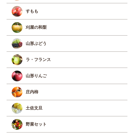
すもも
刈屋の和梨
山形ぶどう
ラ・フランス
山形りんご
庄内柿
土佐文旦
野菜セット