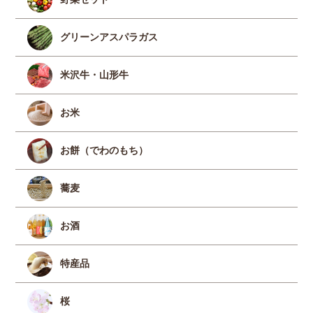
グリーンアスパラガス
米沢牛・山形牛
お米
お餅（でわのもち）
蕎麦
お酒
特産品
桜