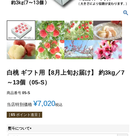
白桃 ギフト用【8月上旬お届け】 約3kg／7
～13個（05-S）
商品番号
05-S
¥
7,020
当店特別価格
税込
[
65
ポイント進呈 ]
熨斗について
(