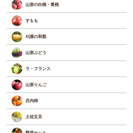
山形の白桃・黄桃
すもも
刈屋の和梨
山形ぶどう
ラ・フランス
山形りんご
庄内柿
土佐文旦
野菜セット