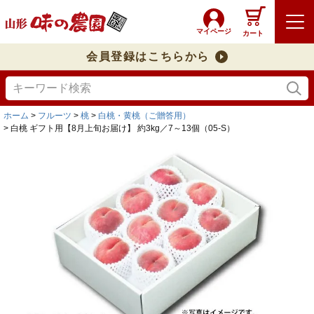
マイページ
カート
会員登録はこちらから
ホーム
フルーツ
桃
白桃・黄桃（ご贈答用）
白桃 ギフト用【8月上旬お届け】 約3kg／7～13個（05-S）