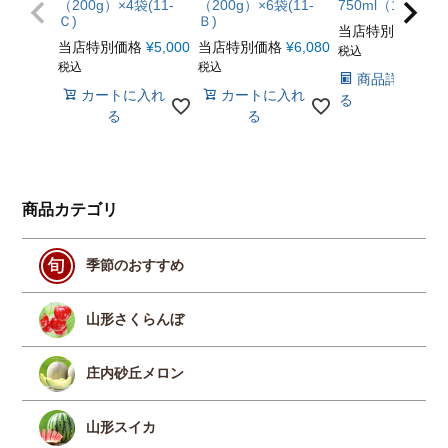
（200g）×4袋(11-
（200g）×6袋(11-
750ml（12-C）
Ｃ)
Ｂ)
当店特別価格
¥
4
当店特別価格
¥
5,000
当店特別価格
¥
6,080
税込
税込
税込
商品詳細を見
カートに入れ
カートに入れ
る
る
る
商品カテゴリ
季節のおすすめ
山形さくらんぼ
庄内砂丘メロン
山形スイカ