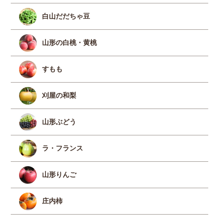
白山だだちゃ豆
山形の白桃・黄桃
すもも
刈屋の和梨
山形ぶどう
ラ・フランス
山形りんご
庄内柿