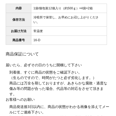
内容
1袋/個包装12個入り（約500ｇ）×4袋×2箱
冷暗所で保管し、お早めにお召し上がりくださ
保存方法
い。
お届け方法
常温便
商品番号
16-D
商品保証について
届いたら、必ずその日のうちに開梱して下さい
到着後、すぐに商品の状態をご確認下さい。
（生ものですので、時間がたつと必ず劣化します。）
商品には万全を期しておりますが、あきらかな腐敗・過度な
傷み等の問題が合った場合、代品等の対応をさせて頂きま
す。
お客様へのお願い
商品発送後3日以内に、商品の状態がわかる画像を添えてメー
ルにてご連絡下さい。