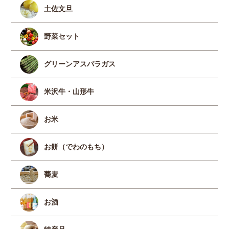
土佐文旦
野菜セット
グリーンアスパラガス
米沢牛・山形牛
お米
お餅（でわのもち）
蕎麦
お酒