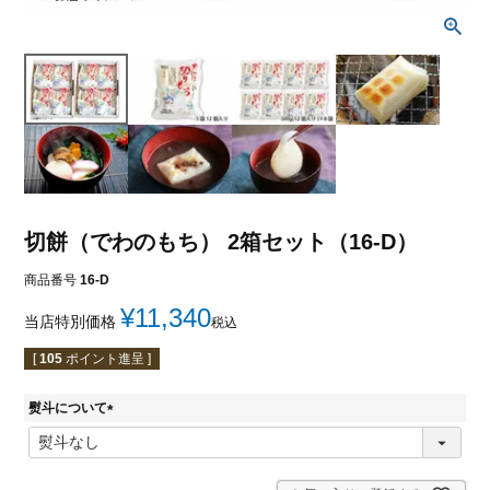
切餅（でわのもち） 2箱セット（16-D）
商品番号
16-D
¥
11,340
当店特別価格
税込
[
105
ポイント進呈 ]
熨斗について
(
必
須