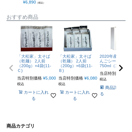
¥
6,890
¥
2,700
（税込）
（税
おすすめ商品
「大松家」太そば
「大松家」太そば
2020年産仕込み
（乾麺） 2人前
（乾麺） 2人前
んごシードル
（200g）×4袋(11-
（200g）×6袋(11-
750ml（12-C）
Ｃ)
Ｂ)
当店特別価格
¥
4
当店特別価格
¥
5,000
当店特別価格
¥
6,080
税込
税込
税込
商品詳細を見
カートに入れ
カートに入れ
る
る
る
商品カテゴリ