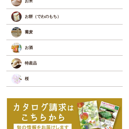
お米
お餅（でわのもち）
蕎麦
お酒
特産品
桜