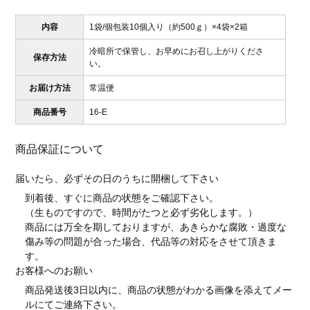
内容
1袋/個包装10個入り（約500ｇ）×4袋×2箱
冷暗所で保管し、お早めにお召し上がりくださ
保存方法
い。
お届け方法
常温便
商品番号
16-E
商品保証について
届いたら、必ずその日のうちに開梱して下さい
到着後、すぐに商品の状態をご確認下さい。
（生ものですので、時間がたつと必ず劣化します。）
商品には万全を期しておりますが、あきらかな腐敗・過度な
傷み等の問題が合った場合、代品等の対応をさせて頂きま
す。
お客様へのお願い
商品発送後3日以内に、商品の状態がわかる画像を添えてメー
ルにてご連絡下さい。