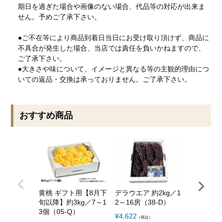
期日を過ぎた場合や画像のない場合、代品等の対応が出来ま
せん。予めご了承下さい。
●ご不在等により商品到着日当日にお受け取り頂けず、商品に
不具合が発生した場合、当店では責任を負いかねますので、
ご了承下さい。
●大きさや味について、イメージと異なる等の主観的理由につ
いての返品・交換は承っておりません。ご了承下さい。
おすすめ商品
黄桃 ギフト用【8月下
デラウエア 約2kg／1
山形県産
旬以降】約3kg／7～1
2～16房（38-D）
わのもち） 
3個（05-Q）
0-G）
¥
4,622
（税込）