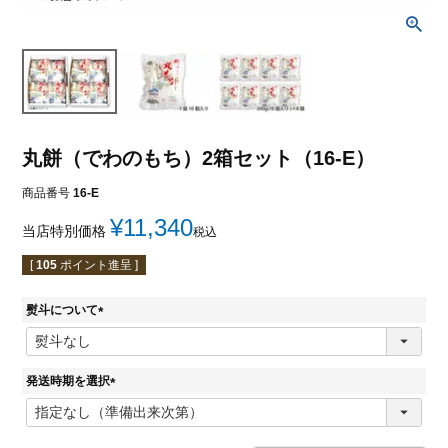
丸餅（でわのもち）2箱セット（16-E）
商品番号
16-E
¥
11,340
当店特別価格
税込
[
105
ポイント進呈 ]
熨斗について
(
必
須
発送時期を選択
)
(
必
須