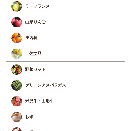
ラ・フランス
山形りんご
庄内柿
土佐文旦
野菜セット
グリーンアスパラガス
米沢牛・山形牛
お米