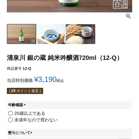
清泉川 銀の蔵 純米吟醸酒720ml（12-Q）
商品番号
12-Q
¥
3,190
当店特別価格
税込
[
29
ポイント進呈 ]
年齢確認
(
20歳以上である
必
未成年なので買わない
須
)
熨斗について