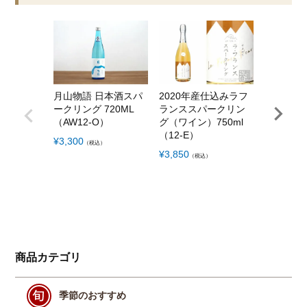
月山物語 日本酒スパ
2020年産仕込みラフ
2020年
ークリング 720ML
ランススパークリン
んごシード
（AW12-O）
グ（ワイン）750ml
（12-C）
（12-E）
¥
3,300
¥
4,180
（税込）
（税
¥
3,850
（税込）
商品カテゴリ
季節のおすすめ