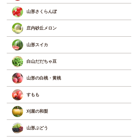
山形さくらんぼ
庄内砂丘メロン
山形スイカ
白山だだちゃ豆
山形の白桃・黄桃
すもも
刈屋の和梨
山形ぶどう