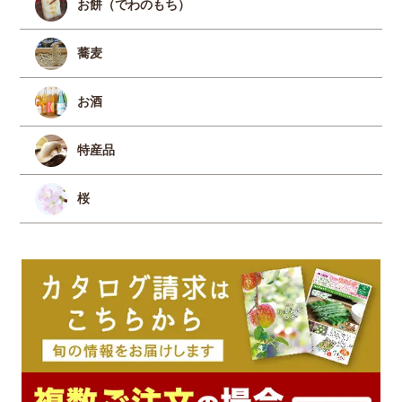
お餅（でわのもち）
蕎麦
お酒
特産品
桜