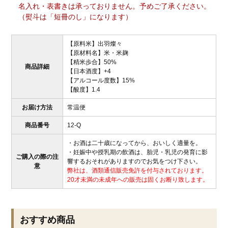
名入れ・表書きは承っておりません。予めご了承ください。
（熨斗は「短冊のし」になります）
【原料米】出羽燦々
【原材料名】米・米麹
【精米歩合】50%
商品詳細
【日本酒度】+4
【アルコール度数】15%
【酸度】1.4
お届け方法
常温便
商品番号
12-Q
・お酒は二十歳になってから、おいしく適量を。
・妊娠中や授乳期の飲酒は、胎児・乳児の発育に影
ご購入の際の注
響するおそれがありますのでお気をつけ下さい。
意
弊社は、酒類通信販売免許を付与されております。
20才未満の未成年への販売は固くお断り致します。
おすすめ商品