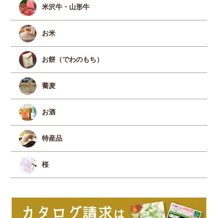
米沢牛・山形牛
お米
お餅（でわのもち）
蕎麦
お酒
特産品
桜