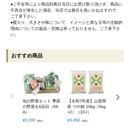
●ご不在等により商品到着日当日にお受け取り頂けず、商品に
不具合が発生した場合、当店では責任を負いかねますので、
ご了承下さい。
●蜜入り、大きさや味について、イメージと異なる等の主観的
理由についての返品・交換は承っておりません。ご了承下さ
い。
おすすめ商品
旬の野菜セット 季節
【令和7年産】山形県
【令和7
の野菜を6品目（66-
産 つや姫 10kg（5kg
産 つや姫 
A）
×2）（10-I）
H）
¥
5,000
¥
9,450
¥
5,400
（税込）
（税込）
（税