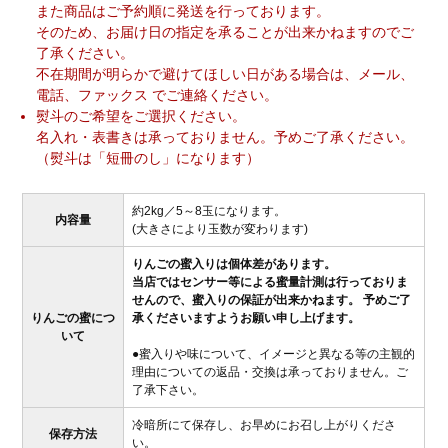
また商品はご予約順に発送を行っております。
そのため、お届け日の指定を承ることが出来かねますのでご
了承ください。
不在期間が明らかで避けてほしい日がある場合は、メール、
電話、ファックス でご連絡ください。
熨斗のご希望をご選択ください。
名入れ・表書きは承っておりません。予めご了承ください。
（熨斗は「短冊のし」になります）
約2kg／5～8玉になります。
内容量
(大きさにより玉数が変わります)
りんごの蜜入りは個体差があります。
当店ではセンサー等による蜜量計測は行っておりま
せんので、蜜入りの保証が出来かねます。 予めご了
りんごの蜜につ
承くださいますようお願い申し上げます。
いて
●蜜入りや味について、イメージと異なる等の主観的
理由についての返品・交換は承っておりません。ご
了承下さい。
冷暗所にて保存し、お早めにお召し上がりくださ
保存方法
い。