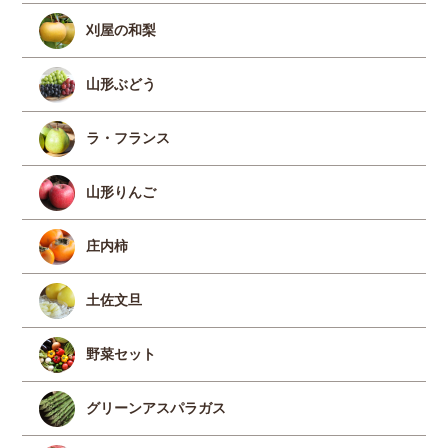
刈屋の和梨
山形ぶどう
ラ・フランス
山形りんご
庄内柿
土佐文旦
野菜セット
グリーンアスパラガス