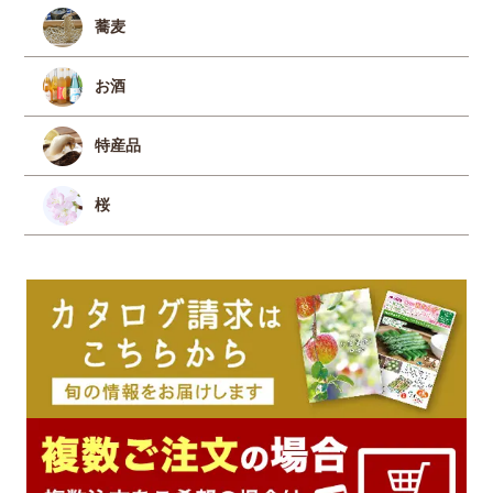
蕎麦
お酒
特産品
桜