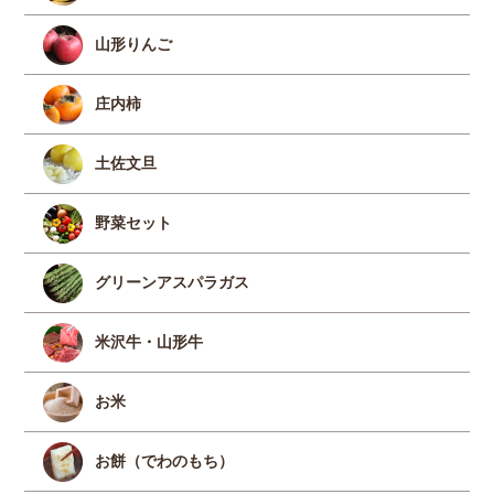
山形りんご
庄内柿
土佐文旦
野菜セット
グリーンアスパラガス
米沢牛・山形牛
お米
お餅（でわのもち）