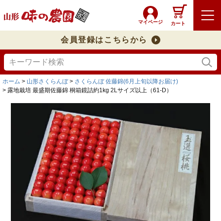
マイページ
カート
会員登録はこちらから
ホーム
山形さくらんぼ
さくらんぼ 佐藤錦(6月上旬以降お届け)
露地栽培 最盛期佐藤錦 桐箱鏡詰約1kg 2Lサイズ以上（61-D）