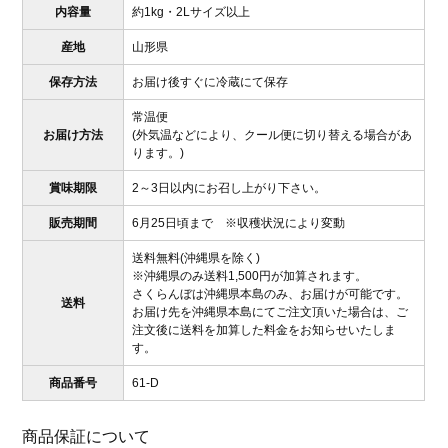
内容量
約1kg・2Lサイズ以上
産地
山形県
保存方法
お届け後すぐに冷蔵にて保存
常温便
お届け方法
(外気温などにより、クール便に切り替える場合があ
ります。)
賞味期限
2～3日以内にお召し上がり下さい。
販売期間
6月25日頃まで ※収穫状況により変動
送料無料(沖縄県を除く)
※沖縄県のみ送料1,500円が加算されます。
さくらんぼは沖縄県本島のみ、お届けが可能です。
送料
お届け先を沖縄県本島にてご注文頂いた場合は、ご
注文後に送料を加算した料金をお知らせいたしま
す。
商品番号
61-D
商品保証について