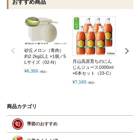
おすすめ商品
砂丘メロン（青肉）
旬の野菜
約2.2kg以上 ×1個／5
の野菜を6
月山高原育ちのにん
Lサイズ（02-N）
A）
じんジュース1000ml
¥
6,350
¥
5,000
（税込）
（税
×6本セット（23-C）
¥
7,160
（税込）
商品カテゴリ
季節のおすすめ