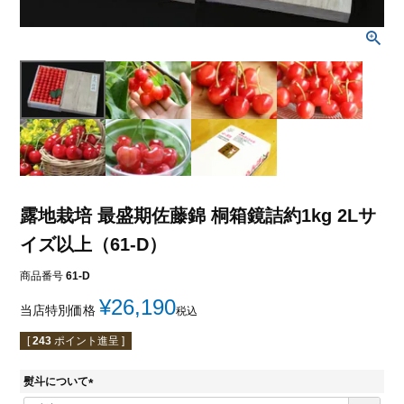
露地栽培 最盛期佐藤錦 桐箱鏡詰約1kg 2Lサ
イズ以上（61-D）
商品番号
61-D
¥
26,190
当店特別価格
税込
[
243
ポイント進呈 ]
熨斗について
(