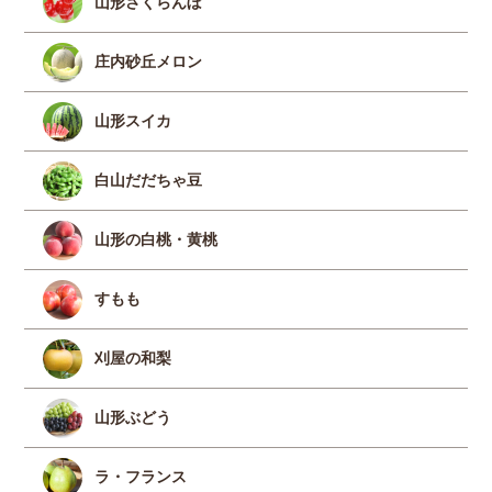
山形さくらんぼ
庄内砂丘メロン
山形スイカ
白山だだちゃ豆
山形の白桃・黄桃
すもも
刈屋の和梨
山形ぶどう
ラ・フランス